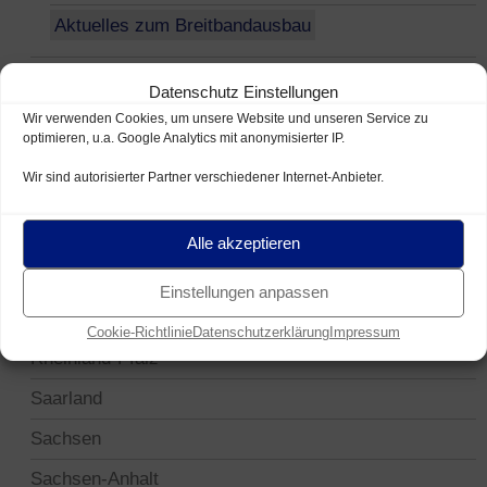
Aktuelles zum Breitbandausbau
Brandenburg
Datenschutz Einstellungen
Bremen
Wir verwenden Cookies, um unsere Website und unseren Service zu
optimieren, u.a. Google Analytics mit anonymisierter IP.
Hamburg
Wir sind autorisierter Partner verschiedener Internet-Anbieter.
Hessen
Mecklenburg-Vorpommern
Alle akzeptieren
Niedersachsen
Einstellungen anpassen
Nordrhein-Westfalen
Cookie-Richtlinie
Datenschutzerklärung
Impressum
Rheinland-Pfalz
Saarland
Sachsen
Sachsen-Anhalt