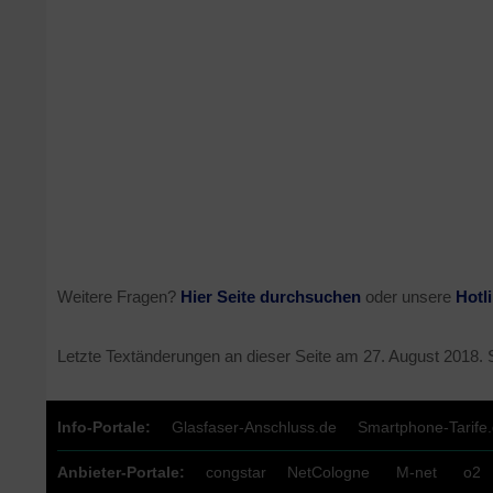
Weitere Fragen?
Hier Seite durchsuchen
oder unsere
Hotl
Letzte Textänderungen an dieser Seite am
27. August 2018
.
Info-Portale:
Glasfaser-Anschluss.de
Smartphone-Tarife
Anbieter-Portale:
congstar
NetCologne
M-net
o2