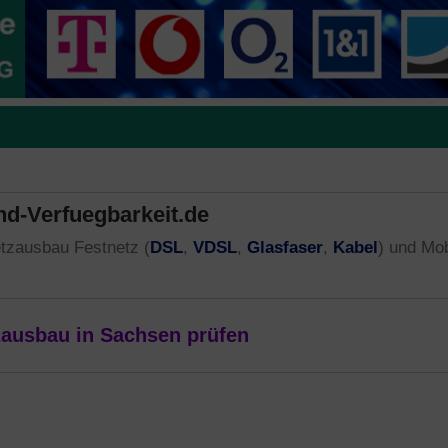
nd-Verfuegbarkeit.de
DSL
VDSL
Glasfaser
Kabel
tzausbau Festnetz (
,
,
,
) und Mob
tzausbau in Sachsen prüfen