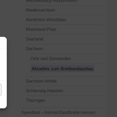
Mecklenburg-Vorpommern
Niedersachsen
Nordrhein-Westfalen
Rheinland-Pfalz
Saarland
Sachsen
Orte und Gemeinden
Aktuelles zum Breitbandausbau
Sachsen-Anhalt
Schleswig-Holstein
Thüringen
Speedtest – Internet Bandbreite messen