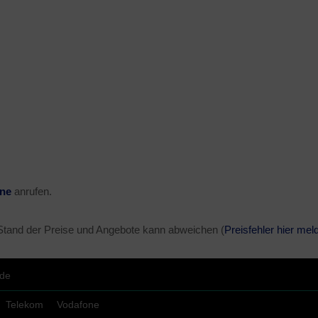
ine
anrufen.
 Stand der Preise und Angebote kann abweichen (
Preisfehler hier mel
.de
Telekom
Vodafone