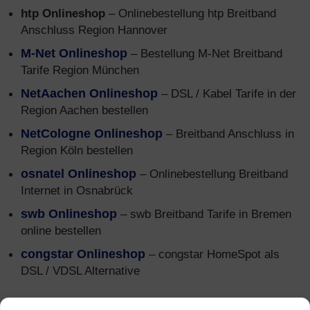
htp Onlineshop
– Onlinebestellung htp Breitband
Anschluss Region Hannover
M-Net Onlineshop
– Bestellung M-Net Breitband
Tarife Region München
NetAachen Onlineshop
– DSL / Kabel Tarife in der
Region Aachen bestellen
NetCologne Onlineshop
– Breitband Anschluss in
Region Köln bestellen
osnatel Onlineshop
– Onlinebestellung Breitband
Internet in Osnabrück
swb Onlineshop
– swb Breitband Tarife in Bremen
online bestellen
congstar
Onlineshop
– congstar HomeSpot als
DSL / VDSL Alternative