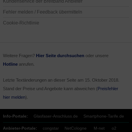
Kundenservice der Breitband Anbieter
Fehler melden / Feedback übermitteln
Cookie-Richtlinie
Weitere Fragen?
Hier Seite durchsuchen
oder unsere
Hotline
anrufen.
Letzte Textänderungen an dieser Seite am
15. Oktober 2018
.
Stand der Preise und Angebote kann abweichen (
Preisfehler
hier melden
).
Info-Portale:
Glasfaser-Anschluss.de
Smartphone-Tarife.de
Anbieter-Portale:
congstar
NetCologne
M-net
o2