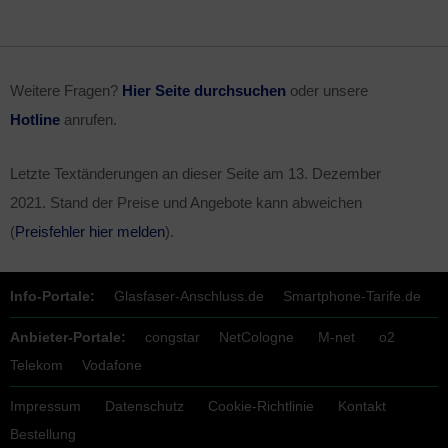
Weitere Fragen?
Hier Seite durchsuchen
oder unsere
Hotline
anrufen.
Letzte Textänderungen an dieser Seite am
13. Dezember
2021
. Stand der Preise und Angebote kann abweichen
(
Preisfehler hier melden
).
Info-Portale:
Glasfaser-Anschluss.de
Smartphone-Tarife.de
Anbieter-Portale:
congstar
NetCologne
M-net
o2
Telekom
Vodafone
Impressum
Datenschutz
Cookie-Richtlinie
Kontakt
Bestellung