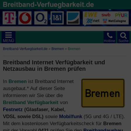
MENÜ
Hotline
Suche
Breitband-Verfuegbarkeit.de
»
Bremen
»
Bremen
Breitband Internet Verfügbarkeit und
Netzausbau in Bremen prüfen
In
Bremen
ist Breitband Internet
ausgebaut.* Auf dieser Seite
informieren wir Sie über die
Breitband Verfügbarkeit
von
Festnetz
(Glasfaser, Kabel,
VDSL sowie DSL)
sowie
Mobilfunk
(5G und 4G / LTE).
Mit dem kostenlosen Verfügbarkeitscheck für
Bremen
mit der Vorwahl
0421
prüfen Sie den
Breitbandausbau