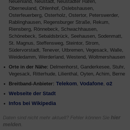
Neuenland, Neustadt, Neustädter Hafen,
Oberneuland, Ohlenhof, Oslebshausen,
Osterfeuerberg, Osterholz, Ostertor, Peterswerder,
Rablinghausen, Regensburger Straße, Rekum,
Riensberg, Rönnebeck, Schwachhausen,
Schönebeck, Sebaldsbrück, Seehausen, Sodenmatt,
St. Magnus, Steffensweg, Steintor, Strom,
Südervorstadt, Tenever, Utbremen, Vegesack, Walle,
Weidedamm, Werderland, Westend, Woltmershausen
Orte in der Nähe:
Delmenhorst, Ganderkesee, Stuhr,
Vegesack, Ritterhude, Lilienthal, Oyten, Achim, Berne
Breitband-Anbieter:
Telekom
,
Vodafone
,
o2
Webseite der Stadt
Infos bei Wikipedia
Daten sind nicht mehr aktuell? Fehler können Sie
hier
melden
.