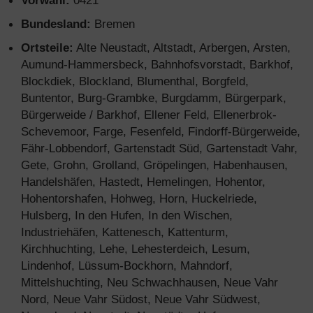
Vorwahl:
0421
Bundesland:
Bremen
Ortsteile:
Alte Neustadt, Altstadt, Arbergen, Arsten,
Aumund-Hammersbeck, Bahnhofsvorstadt, Barkhof,
Blockdiek, Blockland, Blumenthal, Borgfeld,
Buntentor, Burg-Grambke, Burgdamm, Bürgerpark,
Bürgerweide / Barkhof, Ellener Feld, Ellenerbrok-
Schevemoor, Farge, Fesenfeld, Findorff-Bürgerweide,
Fähr-Lobbendorf, Gartenstadt Süd, Gartenstadt Vahr,
Gete, Grohn, Grolland, Gröpelingen, Habenhausen,
Handelshäfen, Hastedt, Hemelingen, Hohentor,
Hohentorshafen, Hohweg, Horn, Huckelriede,
Hulsberg, In den Hufen, In den Wischen,
Industriehäfen, Kattenesch, Kattenturm,
Kirchhuchting, Lehe, Lehesterdeich, Lesum,
Lindenhof, Lüssum-Bockhorn, Mahndorf,
Mittelshuchting, Neu Schwachhausen, Neue Vahr
Nord, Neue Vahr Südost, Neue Vahr Südwest,