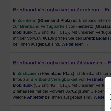
Breitband Verfügbarkeit in Zornheim – F
Zornheim
(Rheinland-Pfalz)
In
ist Breitband Interne
Breitband Verfügbarkeit
Festnetz
(Glasfas
zur
von
Mobilfunk
(5G und 4G = LTE). Mit unserem Verfügbar
Breitbandaus
mit der Vorwahl
06136
prüfen Sie den
Weiterlesen
→
bei Ihnen ausgebaut sind.
Breitband Verfügbarkeit in Zilshausen – 
Zilshausen
(Rheinland-Pfalz)
In
ist Breitband Intern
Breitband Verfügbarkeit
Festnetz
(Gl
Infos zur
von
Mobilfunk
(5G und 4G = LTE). Mit unserem Verfügbar
Zilshausen
Br
mit der Vorwahl
06762
prüfen Sie den
Anbieter
Weiterle
welche
bei Ihnen ausgebaut sind.