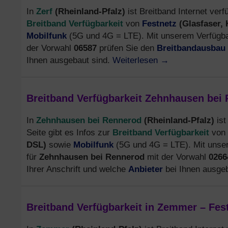
Zerf
(Rheinland-Pfalz)
In
ist Breitband Internet verfü
Breitband Verfügbarkeit
Festnetz
(Glasfaser,
von
Mobilfunk
(5G und 4G = LTE). Mit unserem Verfügbar
Breitbandausbau
der Vorwahl
06587
prüfen Sie den
Weiterlesen
→
Ihnen ausgebaut sind.
Breitband Verfügbarkeit Zehnhausen bei 
Zehnhausen bei Rennerod
(Rheinland-Pfalz)
In
ist
Breitband Verfügbarkeit
Seite gibt es Infos zur
von
DSL)
Mobilfunk
sowie
(5G und 4G = LTE). Mit unser
Zehnhausen bei Rennerod
für
mit der Vorwahl
026
Anbieter
Ihrer Anschrift und welche
bei Ihnen ausge
Breitband Verfügbarkeit in Zemmer – Fes