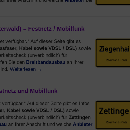
Anbieter
an Ihrer Anschrift und welche
bei
erwald) – Festnetz / Mobilfunk
et verfügbar.* Auf dieser Seite gibt es
asfaser, Kabel sowie VDSL / DSL)
sowie
keitscheck (unverbindlich) für
Breitbandausbau
üfen Sie den
an Ihrer
Weiterlesen
→
sind.
estnetz und Mobilfunk
 verfügbar.* Auf dieser Seite gibt es Infos
er, Kabel sowie VDSL / DSL)
sowie
Zettingen
keitscheck (unverbindlich) für
bau
Anbieter
an Ihrer Anschrift und welche