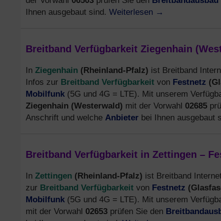
Breitbandausbau
der Vorwahl
06503
prüfen Sie den
Weiterlesen
→
Ihnen ausgebaut sind.
Breitband Verfügbarkeit Ziegenhain (West
Ziegenhain
(Rheinland-Pfalz)
In
ist Breitband Intern
Breitband Verfügbarkeit
Festnetz
(Gl
Infos zur
von
Mobilfunk
(5G und 4G = LTE). Mit unserem Verfügbar
Ziegenhain (Westerwald)
mit der Vorwahl
02685
pr
Anbieter
Anschrift und welche
bei Ihnen ausgebaut 
Breitband Verfügbarkeit in Zettingen – F
Zettingen
(Rheinland-Pfalz)
In
ist Breitband Internet
Breitband Verfügbarkeit
Festnetz
(Glasfas
zur
von
Mobilfunk
(5G und 4G = LTE). Mit unserem Verfügbar
Breitbandaus
mit der Vorwahl
02653
prüfen Sie den