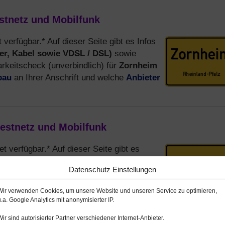
estnetz und Mobilfunk
t verfügbar.* Auf dieser Seite gibt es Infos
er, Kabel sowie VDSL / DSL)
sowie
Zornheim
keitscheck (unverbindlich) für
bau
Anbieter
an Ihrer Anschrift und welche
Festnetz und Mobilfunk
et verfügbar.* Auf dieser Seite gibt es
asfaser, Kabel sowie VDSL / DSL)
sowie
Datenschutz Einstellungen
keitscheck (unverbindlich) für
eitbandausbau
an Ihrer Anschrift und
Wir verwenden Cookies, um unsere Website und unseren Service zu optimieren,
sen
→
u.a. Google Analytics mit anonymisierter IP.
Wir sind autorisierter Partner verschiedener Internet-Anbieter.