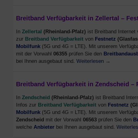
Breitband Verfügbarkeit in Zellertal – Fe
Zellertal
(Rheinland-Pfalz)
In
ist Breitband Internet 
Breitband Verfügbarkeit
Festnetz
(Glasfas
zur
von
Mobilfunk
(5G und 4G = LTE). Mit unserem Verfügbar
Breitbandaus
mit der Vorwahl
06355
prüfen Sie den
Weiterlesen
→
bei Ihnen ausgebaut sind.
Breitband Verfügbarkeit in Zendscheid –
Zendscheid
(Rheinland-Pfalz)
In
ist Breitband Inter
Breitband Verfügbarkeit
Festnetz
(Gl
Infos zur
von
Mobilfunk
(5G und 4G = LTE). Mit unserem Verfügbar
Zendscheid
B
mit der Vorwahl
06563
prüfen Sie den
Anbieter
Weiterle
welche
bei Ihnen ausgebaut sind.