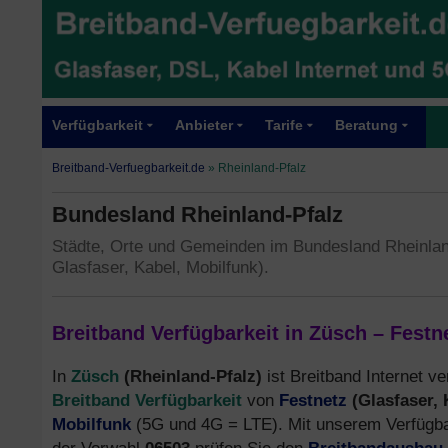
Verfügbarkeit
Anbieter
Tarife
Beratung
Breitband-Verfuegbarkeit.de
»
Rheinland-Pfalz
Bundesland Rheinland-Pfalz
Städte, Orte und Gemeinden im Bundesland Rheinlan
Glasfaser, Kabel, Mobilfunk).
Breitband Verfügbarkeit in Züsch – Festn
Züsch
(Rheinland-Pfalz)
In
ist Breitband Internet ve
Breitband Verfügbarkeit
Festnetz
(Glasfaser,
von
Mobilfunk
(5G und 4G = LTE). Mit unserem Verfügbar