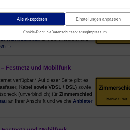
 – Festnetz und Mobilfunk
ernet verfügbar.* Auf dieser Seite gibt es
Alle akzeptieren
Einstellungen anpassen
asfaser, Kabel sowie VDSL / DSL)
sowie
keitscheck (unverbindlich) für
Cookie-Richtlinie
Datenschutzerklärung
Impressum
Breitbandausbau
n
an Ihrer Anschrift und
sen
→
 – Festnetz und Mobilfunk
ternet verfügbar.* Auf dieser Seite gibt es
asfaser, Kabel sowie VDSL / DSL)
sowie
Zimmerschied
scheck (unverbindlich) für
bau
Anbieter
an Ihrer Anschrift und welche
– Festnetz und Mobilfunk