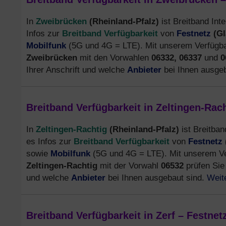
Zweibrücken
(Rheinland-Pfalz)
In
ist Breitband Inte
Breitband Verfügbarkeit
Festnetz
(Gl
Infos zur
von
Mobilfunk
(5G und 4G = LTE). Mit unserem Verfügbar
Zweibrücken
mit den Vorwahlen
06332,
06337
und
0
Anbieter
Ihrer Anschrift und welche
bei Ihnen ausge
Breitband Verfügbarkeit in Zeltingen-Rac
Zeltingen-Rachtig
(Rheinland-Pfalz)
In
ist Breitban
Breitband Verfügbarkeit
Festnetz
es Infos zur
von
Mobilfunk
sowie
(5G und 4G = LTE). Mit unserem Ver
Zeltingen-Rachtig
mit der Vorwahl
06532
prüfen Si
Anbieter
Weit
und welche
bei Ihnen ausgebaut sind.
Breitband Verfügbarkeit in Zerf – Festne