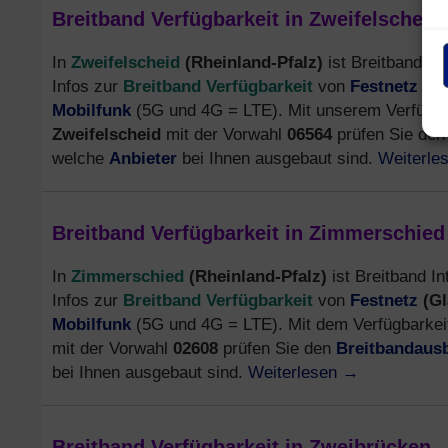
Breitband Verfügbarkeit in Zweifelscheid
Zweifelscheid
(Rheinland-Pfalz)
In
ist Breitband Int
Breitband Verfügbarkeit
Festnetz
(Gl
Infos zur
von
Mobilfunk
(5G und 4G = LTE). Mit unserem Verfügbar
Zweifelscheid
mit der Vorwahl
06564
prüfen Sie de
Anbieter
Weiterle
welche
bei Ihnen ausgebaut sind.
Breitband Verfügbarkeit in Zimmerschied
Zimmerschied
(Rheinland-Pfalz)
In
ist Breitband In
Breitband Verfügbarkeit
Festnetz
(Gl
Infos zur
von
Mobilfunk
(5G und 4G = LTE). Mit dem Verfügbarkeit
Breitbandaus
mit der Vorwahl
02608
prüfen Sie den
Weiterlesen
→
bei Ihnen ausgebaut sind.
Breitband Verfügbarkeit in Zweibrücken 