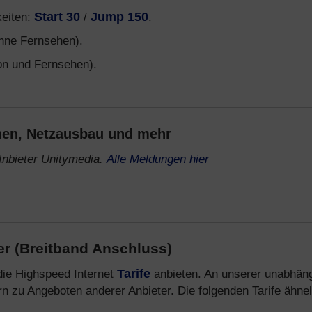
keiten:
Start 30
/
Jump 150
.
ohne Fernsehen).
on und Fernsehen).
onen, Netzausbau und mehr
nbieter Unitymedia.
Alle Meldungen hier
er (Breitband Anschluss)
 die Highspeed Internet
Tarife
anbieten. An unserer unabhän
rn zu Angeboten anderer Anbieter. Die folgenden Tarife ähne