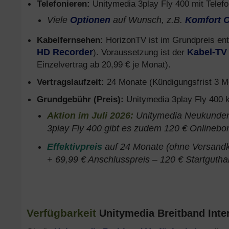
Telefonieren:
Unitymedia 3play Fly 400 mit Telef
Viele
Optionen
auf Wunsch, z.B.
Komfort O
Kabelfernsehen:
HorizonTV ist im Grundpreis en
HD Recorder
). Voraussetzung ist der
Kabel-TV
Einzelvertrag ab 20,99 € je Monat).
Vertragslaufzeit:
24 Monate (Kündigungsfrist 3 Mo
Grundgebühr (Preis):
Unitymedia 3play Fly 400 ko
Aktion im Juli 2026:
Unitymedia Neukunden 
3play Fly 400 gibt es zudem 120 € Onlinebo
Effektivpreis
auf 24 Monate (ohne Versandko
+ 69,99 € Anschlusspreis – 120 € Startguth
Verfügbarkeit
Unitymedia Breitband Inte