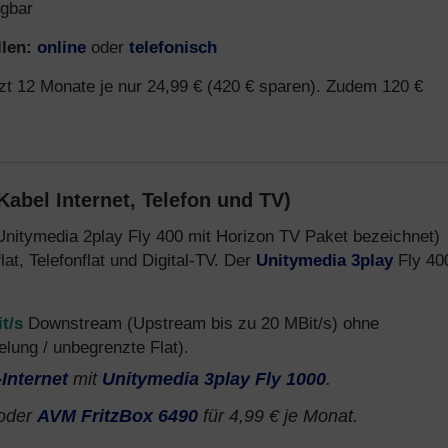
gbar
len:
online
oder
telefonisch
zt 12 Monate je nur 24,99 € (420 € sparen). Zudem 120 €
Kabel Internet, Telefon und TV)
Unitymedia 2play Fly 400 mit Horizon TV Paket bezeichnet)
at, Telefonflat und Digital-TV. Der
Unitymedia 3play
Fly 40
t/s
Downstream (Upstream bis zu 20 MBit/s) ohne
ung / unbegrenzte Flat).
-Internet
mit
Unitymedia 3play Fly 1000
.
 oder
AVM FritzBox 6490
für 4,99 € je Monat.