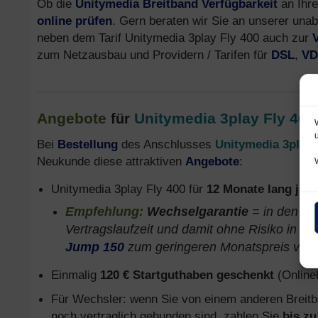
Ob die
Unitymedia Breitband Verfügbarkeit
an Ihre
online prüfen
. Gern beraten wir Sie an unserer una
neben dem Tarif Unitymedia 3play Fly 400 auch zur
zum Netzausbau und Providern / Tarifen für
DSL
,
VD
Angebote
Unitymedia 3play Fly 400
für
Bei
Bestellung
des Anschlusses
Unitymedia 3play 
Neukunde diese attraktiven
Angebote
:
Unitymedia 3play Fly 400 für
12 Monate lang je n
Empfehlung:
Wechselgarantie
= in den er
Vertragslaufzeit und damit ohne Risiko in ei
Jump 150
zum geringeren Monatspreis von 
Einmalig
120 € Startguthaben geschenkt
(Onlineb
Für Wechsler: wenn Sie von einem anderen Breitba
noch vertraglich gebunden sind, zahlen Sie
bis z