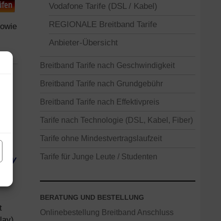
Vodafone Tarife (DSL / Kabel)
REGIONALE Breitband Tarife
sowie
Anbieter-Übersicht
Breitband Tarife nach Geschwindigkeit
Breitband Tarife nach Grundgebühr
Breitband Tarife nach Effektivpreis
Tarife nach Technologie (DSL, Kabel, Fiber)
Tarife ohne Mindestvertragslaufzeit
Tarife für Junge Leute / Studenten
play
BERATUNG UND BESTELLUNG
t
Onlinebestellung Breitband Anschluss
lay)