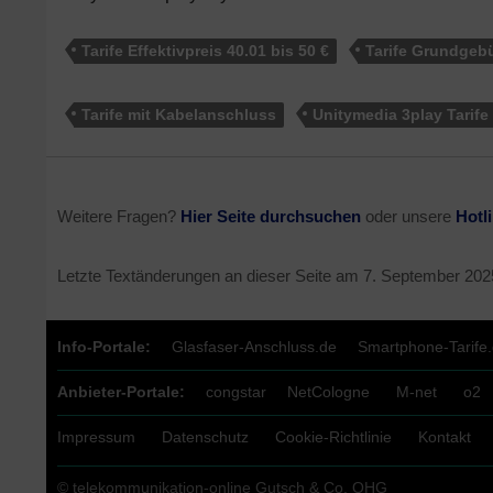
Tarife Effektivpreis 40.01 bis 50 €
Tarife Grundgebü
Tarife mit Kabelanschluss
Unitymedia 3play Tarife 
Weitere Fragen?
Hier Seite durchsuchen
oder unsere
Hotl
Letzte Textänderungen an dieser Seite am
7. September 202
Info-Portale:
Glasfaser-Anschluss.de
Smartphone-Tarife
Anbieter-Portale:
congstar
NetCologne
M-net
o2
Impressum
Datenschutz
Cookie-Richtlinie
Kontakt
© telekommunikation-online Gutsch & Co. OHG