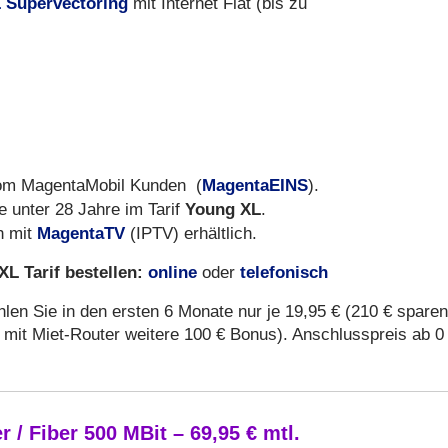
 Supervectoring
mit Internet Flat (bis zu
MagentaEINS
ekom MagentaMobil Kunden (
).
Young XL
e unter 28 Jahre im Tarif
.
MagentaTV
h mit
(IPTV) erhältlich.
L Tarif bestellen:
online
telefonisch
oder
en Sie in den ersten 6 Monate nur je 19,95 € (210 € sparen
mit Miet-Router weitere 100 € Bonus). Anschlusspreis ab 0
/ Fiber 500 MBit – 69,95 € mtl.