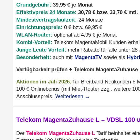
Grundgebühr:
39,95 € je Monat
Effektivpreis 24 Monate:
30,78 € bzw. 33,70 € mtl.
Mindestvertragslaufzeit:
24 Monate
Einrichtungspreis:
0 € bzw. 69,95 €
WLAN-Router:
optional ab 4,95 € je Monat
Kombi-Vorteil:
Telekom MagentaMobil Kunden erhalte
Junge Leute Vorteil:
mehr Rabatte für alle unter 28 
Besonderheit:
MagentaTV
Hybr
auch mit
sowie als
Verfügbarkeit prüfen + Telekom MagentaZuhause M
Aktionen
im Juli 2026
:
für Breitband Neukunden 6 Mo
100 € Onlinebonus (mit Miet-Router zzgl. weitere 100 
Weiterlesen
→
Anschlusspreis.
Telekom MagentaZuhause L – VDSL 100 un
Telekom MagentaZuhause L
Der
Tarif beinhaltet ei