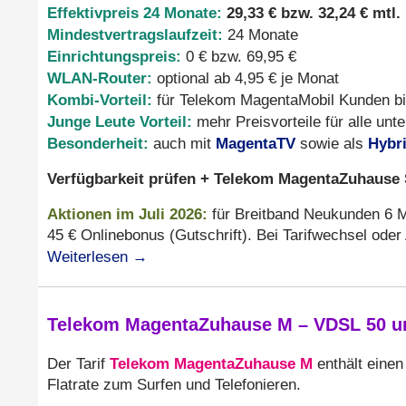
Effektivpreis 24 Monate:
29,33 € bzw. 32,24 € mtl.
Mindestvertragslaufzeit:
24 Monate
Einrichtungspreis:
0 € bzw. 69,95 €
WLAN-Router:
optional ab 4,95 € je Monat
Kombi-Vorteil:
für Telekom MagentaMobil Kunden bis
Junge Leute Vorteil:
mehr Preisvorteile für alle unte
Besonderheit:
MagentaTV
Hybr
auch mit
sowie als
Verfügbarkeit prüfen + Telekom MagentaZuhause S
Aktionen
im Juli 2026
:
für Breitband Neukunden 6 Mo
45 € Onlinebonus (Gutschrift). Bei Tarifwechsel oder
Weiterlesen
→
Telekom MagentaZuhause M – VDSL 50 und
Telekom MagentaZuhause M
Der Tarif
enthält eine
Flatrate zum Surfen und Telefonieren.