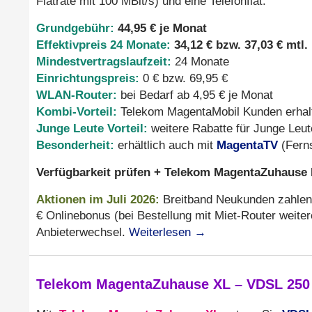
Flatrate mit 100 MBit/s) und eine Telefonflat.
Grundgebühr:
44,95 € je Monat
Effektivpreis 24 Monate:
34,12 € bzw. 37,03 € mtl.
Mindestvertragslaufzeit:
24 Monate
Einrichtungspreis:
0 € bzw. 69,95 €
WLAN-Router:
bei Bedarf ab 4,95 € je Monat
Kombi-Vorteil:
Telekom MagentaMobil Kunden erhalte
Junge Leute Vorteil:
weitere Rabatte für Junge Leut
Besonderheit:
MagentaTV
erhältlich auch mit
(Fern
Verfügbarkeit prüfen + Telekom MagentaZuhause L 
Aktionen
im Juli 2026
:
Breitband Neukunden zahlen 
€ Onlinebonus (bei Bestellung mit Miet-Router weitere
Weiterlesen
→
Anbieterwechsel.
Telekom MagentaZuhause XL – VDSL 250 u