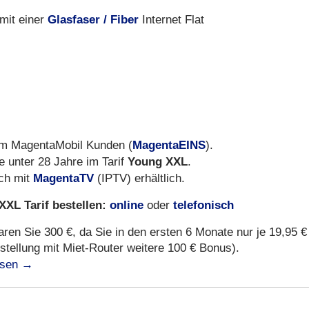
Glasfaser / Fiber
mit einer
Internet Flat
MagentaEINS
kom MagentaMobil Kunden (
).
Young XXL
e unter 28 Jahre im Tarif
.
MagentaTV
ch mit
(IPTV) erhältlich.
XL Tarif bestellen:
online
telefonisch
oder
en Sie 300 €, da Sie in den ersten 6 Monate nur je 19,95 €
stellung mit Miet-Router weitere 100 € Bonus).
esen
→