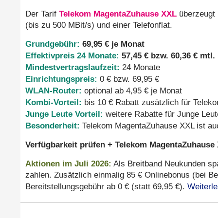
Telekom MagentaZuhause XXL
Der Tarif
überzeugt 
(bis zu 500 MBit/s) und einer Telefonflat.
Grundgebühr:
69,95 € je Monat
Effektivpreis 24 Monate:
57,45 € bzw. 60,36 € mtl.
Mindestvertragslaufzeit:
24 Monate
Einrichtungspreis:
0 € bzw. 69,95 €
WLAN-Router:
optional ab 4,95 € je Monat
Kombi-Vorteil:
bis 10 € Rabatt zusätzlich für Tele
Junge Leute Vorteil:
weitere Rabatte für Junge Leut
Besonderheit:
Telekom MagentaZuhause XXL ist au
Verfügbarkeit prüfen + Telekom MagentaZuhause X
Aktionen
im Juli 2026
:
Als Breitband Neukunden spar
zahlen. Zusätzlich einmalig 85 € Onlinebonus (bei Be
Weiterl
Bereitstellungsgebühr ab 0 € (statt 69,95 €).