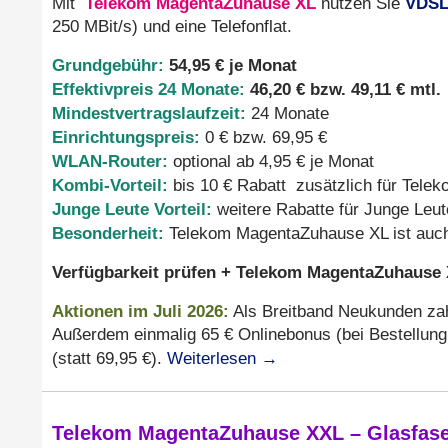
Telekom MagentaZuhause XL
VDSL
Mit
nutzen Sie
250 MBit/s) und eine Telefonflat.
Grundgebühr:
54,95 € je Monat
Effektivpreis 24 Monate:
46,20 € bzw. 49,11 € mtl.
Mindestvertragslaufzeit:
24 Monate
Einrichtungspreis:
0 € bzw. 69,95 €
WLAN-Router:
optional ab 4,95 € je Monat
Kombi-Vorteil:
bis 10 € Rabatt zusätzlich für Tel
Junge Leute Vorteil:
weitere Rabatte für Junge Leut
Besonderheit:
Telekom MagentaZuhause XL ist auc
Verfügbarkeit prüfen + Telekom MagentaZuhause X
Aktionen
im Juli 2026
:
Als Breitband Neukunden zahl
Außerdem einmalig 65 € Onlinebonus (bei Bestellung 
Weiterlesen
→
(statt 69,95 €).
Telekom MagentaZuhause XXL – Glasfaser 