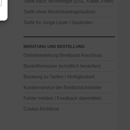
Tarife nach Technologie (DSL, Kabel, Fiber)
Tarife ohne Mindestvertragslaufzeit
Tarife für Junge Leute / Studenten
BERATUNG UND BESTELLUNG
Onlinebestellung Breitband Anschluss
Bestellformulare (schriftlich bestellen)
Beratung zu Tarifen / Verfügbarkeit
Kundenservice der Breitband Anbieter
Fehler melden / Feedback übermitteln
Cookie-Richtlinie