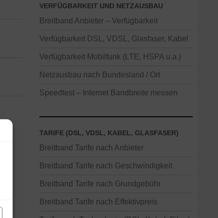
VERFÜGBARKEIT UND NETZAUSBAU
Breitband Anbieter – Verfügbarkeit
Verfügbarkeit DSL, VDSL, Glasfaser, Kabel
Verfügbarkeit Mobilfunk (LTE, HSPA u.a.)
Netzausbau nach Bundesland / Ort
Speedtest – Internet Bandbreite messen
TARIFE (DSL, VDSL, KABEL, GLASFASER)
Breitband Tarife nach Anbieter
Breitband Tarife nach Geschwindigkeit
Breitband Tarife nach Grundgebühr
Breitband Tarife nach Effektivpreis