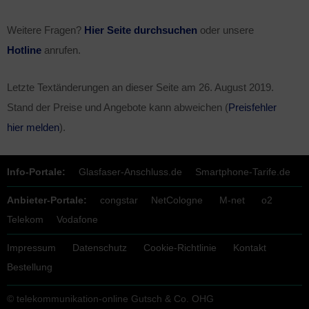
Weitere Fragen?
Hier Seite durchsuchen
oder unsere
Hotline
anrufen.
Letzte Textänderungen an dieser Seite am
26. August 2019
.
Stand der Preise und Angebote kann abweichen (
Preisfehler
hier melden
).
Info-Portale:
Glasfaser-Anschluss.de
Smartphone-Tarife.de
Anbieter-Portale:
congstar
NetCologne
M-net
o2
Telekom
Vodafone
Impressum
Datenschutz
Cookie-Richtlinie
Kontakt
Bestellung
© telekommunikation-online Gutsch & Co. OHG