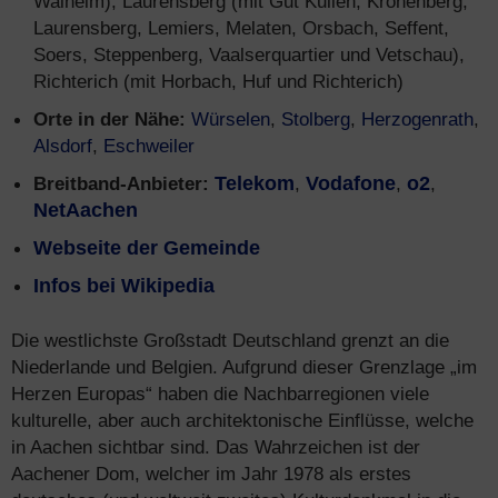
Walheim), Laurensberg (mit Gut Kullen, Kronenberg,
Laurensberg, Lemiers, Melaten, Orsbach, Seffent,
Soers, Steppenberg, Vaalserquartier und Vetschau),
Richterich (mit Horbach, Huf und Richterich)
Orte in der Nähe:
Würselen
,
Stolberg
,
Herzogenrath
,
Alsdorf
,
Eschweiler
Breitband-Anbieter:
Telekom
,
Vodafone
,
o2
,
NetAachen
Webseite der Gemeinde
Infos bei Wikipedia
Die westlichste Großstadt Deutschland grenzt an die
Niederlande und Belgien. Aufgrund dieser Grenzlage „im
Herzen Europas“ haben die Nachbarregionen viele
kulturelle, aber auch architektonische Einflüsse, welche
in Aachen sichtbar sind. Das Wahrzeichen ist der
Aachener Dom, welcher im Jahr 1978 als erstes