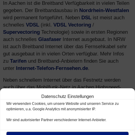
In Aachen ist die Breitband Verfügbarkeit in vielen Teilen
gegeben. Der Breitbandausbau in
Nordrhein-Westfalen
wird permanent fortgeführt. Neben
DSL
ist meist auch
schnelles
VDSL
(inkl.
VDSL Vectoring
/
Supervectoring
Technologie) sowie in ersten Regionen
auch schnelles
Glasfaser
Internet ausgebaut. In NRW
ist auch Breitband Internet über das Fernsehkabel sehr
gut ausgebaut in in vielen Orten verfügbar. Mehr Infos
zu
Tarifen
und Breitband-Anbietern finden Sie auch
unter
Internet-Telefon-Fernsehen.de
.
Neben schnellem Internet über das Festnetz werden
auch über das Mobilfunk-Netz in Aachen Highspeed-
Geschwindigkeiten erreicht – via
LTE (4G)
und
HSPA
Datenschutz Einstellungen
(3G)
.
Wir verwenden Cookies, um unsere Website und unseren Service zu
optimieren, u.a. Google Analytics mit anonymisierter IP.
Wir sind autorisierter Partner verschiedener Internet-Anbieter.
Speedtest
für Breitband Anschluss in