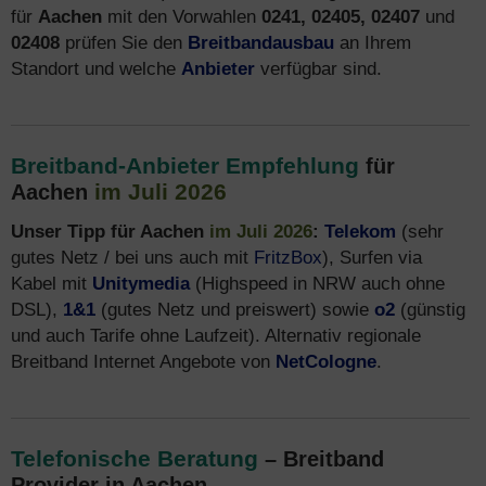
für
Aachen
mit den Vorwahlen
0241, 02405, 02407
und
02408
prüfen Sie den
Breitbandausbau
an Ihrem
Standort und welche
Anbieter
verfügbar sind.
Breitband-Anbieter Empfehlung
für
im Juli 2026
Aachen
Unser Tipp für Aachen
im Juli 2026
:
Telekom
(sehr
gutes Netz / bei uns auch mit
FritzBox
), Surfen via
Kabel mit
Unitymedia
(Highspeed in NRW auch ohne
DSL),
1&1
(gutes Netz und preiswert) sowie
o2
(günstig
und auch Tarife ohne Laufzeit). Alternativ regionale
Breitband Internet Angebote von
NetCologne
.
Telefonische Beratung
– Breitband
Provider in Aachen