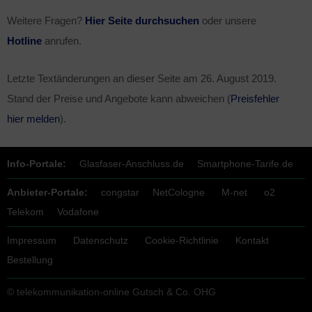
Weitere Fragen?
Hier Seite durchsuchen
oder unsere
Hotline
anrufen.
Letzte Textänderungen an dieser Seite am
26. August 2019
.
Stand der Preise und Angebote kann abweichen (
Preisfehler
hier melden
).
Info-Portale:
Glasfaser-Anschluss.de
Smartphone-Tarife.de
Anbieter-Portale:
congstar
NetCologne
M-net
o2
Telekom
Vodafone
Impressum
Datenschutz
Cookie-Richtlinie
Kontakt
Bestellung
© telekommunikation-online Gutsch & Co. OHG