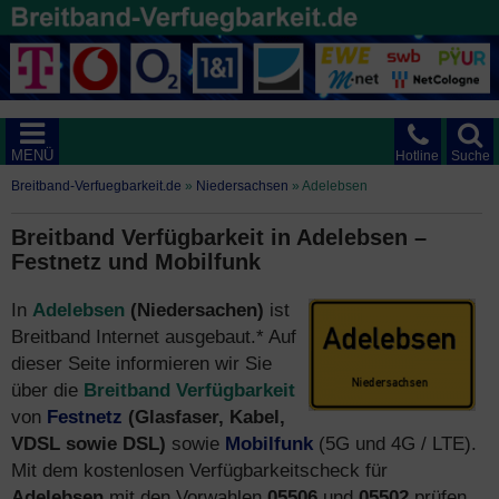
MENÜ
Hotline
Suche
Breitband-Verfuegbarkeit.de
»
Niedersachsen
»
Adelebsen
Breitband Verfügbarkeit in Adelebsen –
Festnetz und Mobilfunk
In
Adelebsen
(Niedersachen)
ist
Breitband Internet ausgebaut.* Auf
dieser Seite informieren wir Sie
über die
Breitband Verfügbarkeit
von
Festnetz
(Glasfaser, Kabel,
VDSL sowie DSL)
sowie
Mobilfunk
(5G und 4G / LTE).
Mit dem kostenlosen Verfügbarkeitscheck für
Adelebsen
mit den Vorwahlen
05506
und
05502
prüfen