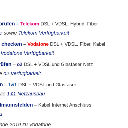
prüfen
–
Telekom
DSL + VDSL, Hybrid, Fiber
e
sowie
Telekom Verfügbarkeit
n checken
–
Vodafone
DSL + VDSL, Fiber, Kabel
e
Vodafone Verfügbarkeit
rüfen
–
o2
DSL + VDSL und Glasfaser Netz
ie
o2 Verfügbarkeit
en
–
1&1
DSL + VDSL und Glasfaser
wie
1&1 Netzausbau
elmannsfelden
– Kabel Internet Anschluss
u
Ende 2019 zu Vodafone