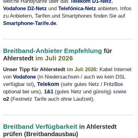
welche Handytarife über das
Telekom D1-Netz
,
Vodafone D2-Netz
und
Telefónica-Netz
anbieten. Infos
zu Anbietern, Tarifen und Smartphones finden Sie auf
Smartphone-Tarife.de
.
Breitband-Anbieter Empfehlung
für
im Juli 2026
Ahlerstedt
Unser Tipp für Ahlerstedt
im Juli 2026
:
Kabel Internet
von
Vodafone
(in Niedersachsen / auch wo kein DSL
verfügbar ist)
,
Telekom
(sehr gutes Netz /
FritzBox
optional bei uns),
1&1
(gutes Netz und günstig) sowie
o2
(Festnetz Tarife auch ohne Laufzeit).
Breitband Verfügbarkeit
in Ahlerstedt
prüfen (Breitbandausbau)