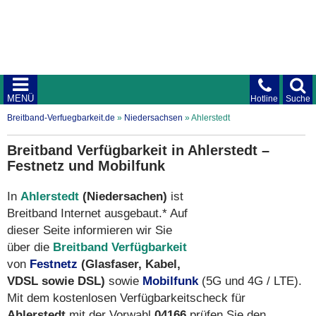
MENÜ
Hotline
Suche
Breitband-Verfuegbarkeit.de
»
Niedersachsen
»
Ahlerstedt
Breitband Verfügbarkeit in Ahlerstedt –
Festnetz und Mobilfunk
In
Ahlerstedt
(Niedersachen)
ist
Breitband Internet ausgebaut.* Auf
dieser Seite informieren wir Sie
über die
Breitband Verfügbarkeit
von
Festnetz
(Glasfaser, Kabel,
VDSL sowie DSL)
sowie
Mobilfunk
(5G und 4G / LTE).
Mit dem kostenlosen Verfügbarkeitscheck für
Ahlerstedt
mit der Vorwahl
04166
prüfen Sie den