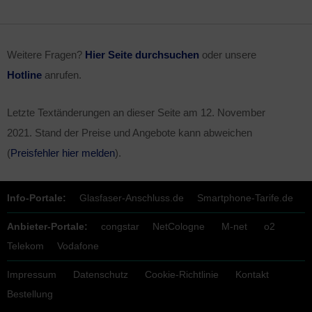
Weitere Fragen?
Hier Seite durchsuchen
oder unsere
Hotline
anrufen.
Letzte Textänderungen an dieser Seite am
12. November
2021
. Stand der Preise und Angebote kann abweichen
(
Preisfehler hier melden
).
Info-Portale:
Glasfaser-Anschluss.de
Smartphone-Tarife.de
Anbieter-Portale:
congstar
NetCologne
M-net
o2
Telekom
Vodafone
Impressum
Datenschutz
Cookie-Richtlinie
Kontakt
Bestellung