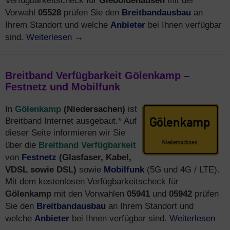
Gieboldehausen
Verfügbarkeitscheck für
mit der
05528
Breitbandausbau
Vorwahl
prüfen Sie den
an
Anbieter
Ihrem Standort und welche
bei Ihnen verfügbar
Weiterlesen
→
sind.
Breitband Verfügbarkeit Gölenkamp –
Festnetz und Mobilfunk
Gölenkamp
(Niedersachen)
In
ist
Breitband Internet ausgebaut.* Auf
dieser Seite informieren wir Sie
Breitband Verfügbarkeit
über die
Festnetz
(Glasfaser, Kabel,
von
VDSL sowie DSL)
Mobilfunk
sowie
(5G und 4G / LTE).
Mit dem kostenlosen Verfügbarkeitscheck für
Gölenkamp
05941
05942
mit den Vorwahlen
und
prüfen
Breitbandausbau
Sie den
an Ihrem Standort und
Anbieter
Weiterlesen
welche
bei Ihnen verfügbar sind.