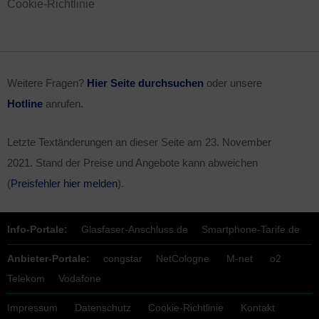
Cookie-Richtlinie
Weitere Fragen?
Hier Seite durchsuchen
oder unsere
Hotline
anrufen.
Letzte Textänderungen an dieser Seite am
23. November
2021
. Stand der Preise und Angebote kann abweichen
(
Preisfehler hier melden
).
Info-Portale:
Glasfaser-Anschluss.de
Smartphone-Tarife.de
Anbieter-Portale:
congstar
NetCologne
M-net
o2
Telekom
Vodafone
Impressum
Datenschutz
Cookie-Richtlinie
Kontakt