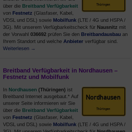
Breitband Verfügbarkeit
über die
Festnetz
von
(Glasfaser, Kabel,
Mobilfunk
VDSL und DSL) sowie
(LTE / 4G und HSPA /
Nausnitz
3G). Mit unserem Verfügbarkeitscheck für
mit
036692
Breitbandausbau
der Vorwahl
prüfen Sie den
an
Anbieter
Ihrem Standort und welche
verfügbar sind.
Weiterlesen
→
Breitband Verfügbarkeit in Nordhausen –
Festnetz und Mobilfunk
Nordhausen
(Thüringen)
In
ist
Breitband Internet ausgebaut.* Auf
unserer Seite informieren wir Sie
Breitband Verfügbarkeit
über die
Festnetz
von
(Glasfaser, Kabel,
Mobilfunk
VDSL und DSL) sowie
(LTE / 4G und HSPA /
Nordhausen
3G). Mit unserem Verfügbarkeitscheck für