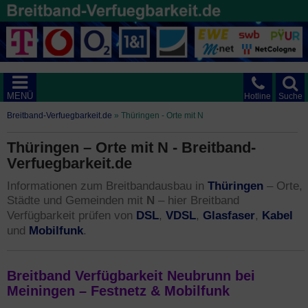
MENÜ
Hotline
Suche
Breitband-Verfuegbarkeit.de
»
Thüringen - Orte mit N
Thüringen – Orte mit N - Breitband-
Verfuegbarkeit.de
Thüringen
Informationen zum Breitbandausbau in
– Orte,
Städte und Gemeinden mit
N
– hier Breitband
DSL
VDSL
Glasfaser
Kabel
Verfügbarkeit prüfen von
,
,
,
Mobilfunk
und
.
Breitband Verfügbarkeit Neubrunn bei
Meiningen – Festnetz & Mobilfunk