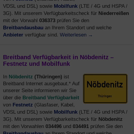
Mobilfunk
VDSL und DSL) sowie
(LTE / 4G und HSPA /
Niederreißen
3G). Mit unserem Verfügbarkeitscheck für
036373
mit der Vorwahl
prüfen Sie den
Breitbandausbau
an Ihrem Standort und welche
Anbieter
Weiterlesen
→
verfügbar sind.
Breitband Verfügbarkeit in Nöbdenitz –
Festnetz und Mobilfunk
Nöbdenitz
(Thüringen)
In
ist
Breitband Internet ausgebaut.* Auf
unserer Seite informieren wir Sie
Breitband Verfügbarkeit
über die
Festnetz
von
(Glasfaser, Kabel,
Mobilfunk
VDSL und DSL) sowie
(LTE / 4G und HSPA /
Nöbdenitz
3G). Mit unserem Verfügbarkeitscheck für
034496
034491
mit den Vorwahlen
und
prüfen Sie den
Breitbandausbau
an Ihrem Standort und welche