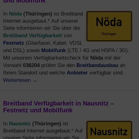
und Mobilfunk
Nöda
(Thüringen)
In
ist Breitband
Internet ausgebaut.* Auf unserer
Seite informieren wir Sie über die
Breitband Verfügbarkeit
von
Festnetz
(Glasfaser, Kabel, VDSL
Mobilfunk
und DSL) sowie
(LTE / 4G und HSPA / 3G).
Nöda
Mit unserem Verfügbarkeitscheck für
mit der
036204
Breitbandausbau
Vorwahl
prüfen Sie den
an
Anbieter
Ihrem Standort und welche
verfügbar sind.
Weiterlesen
→
Breitband Verfügbarkeit in Nausnitz –
Festnetz und Mobilfunk
Nausnitz
(Thüringen)
In
ist
Breitband Internet ausgebaut.* Auf
unserer Seite informieren wir Sie