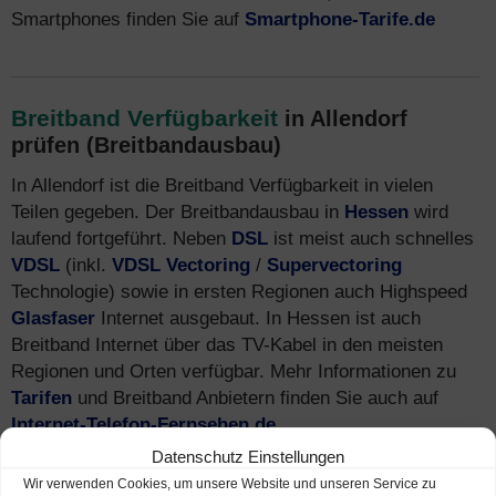
Smartphones finden Sie auf
Smartphone-Tarife.de
Breitband Verfügbarkeit
in Allendorf
prüfen (Breitbandausbau)
In Allendorf ist die Breitband Verfügbarkeit in vielen
Teilen gegeben. Der Breitbandausbau in
Hessen
wird
laufend fortgeführt. Neben
DSL
ist meist auch schnelles
VDSL
(inkl.
VDSL Vectoring
/
Supervectoring
Technologie) sowie in ersten Regionen auch Highspeed
Glasfaser
Internet ausgebaut. In Hessen ist auch
Breitband Internet über das TV-Kabel in den meisten
Regionen und Orten verfügbar. Mehr Informationen zu
Tarifen
und Breitband Anbietern finden Sie auch auf
Internet-Telefon-Fernsehen.de
.
Datenschutz Einstellungen
Neben Internet über das Festnetz werden auch über das
Wir verwenden Cookies, um unsere Website und unseren Service zu
Mobilfunk-Netz in Allendorf Highspeed-