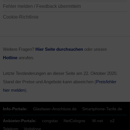
Fehler melden / Feedback übermitteln
Cookie-Richtlinie
Weitere Fragen?
Hier Seite durchsuchen
oder unsere
Hotline
anrufen.
Letzte Textänderungen an dieser Seite am
22. Oktober 2020
.
Stand der Preise und Angebote kann abweichen (
Preisfehler
hier melden
).
Info-Portale:
Glasfaser-Anschluss.de
Smartphone-Tarife.de
Anbieter-Portale:
congstar
NetCologne
M-net
o2
Telekom
Vodafone