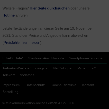
Weitere Fragen?
Hier Seite durchsuchen
oder unsere
Hotline
anrufen.
Letzte Textänderungen an dieser Seite am
19. November
2021
. Stand der Preise und Angebote kann abweichen
(
Preisfehler hier melden
).
Info-Portale:
Glasfaser-Anschluss.de
Smartphone-Tarife.de
Anbieter-Portale:
congstar
NetCologne
M-net
o2
Telekom
Vodafone
Impressum
Datenschutz
Cookie-Richtlinie
Kontakt
Bestellung
© telekommunikation-online Gutsch & Co. OHG