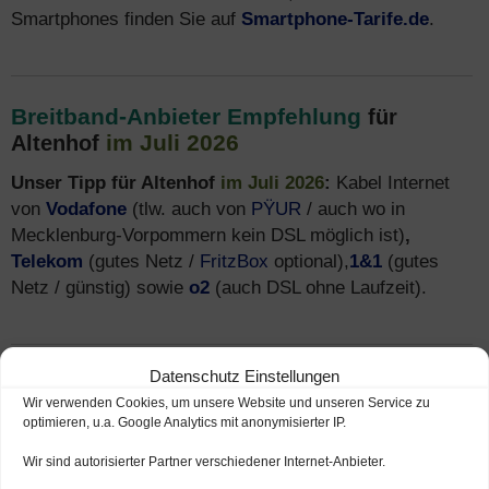
Smartphones finden Sie auf
Smartphone-Tarife.de
.
Breitband-Anbieter Empfehlung
für
im Juli 2026
Altenhof
Unser Tipp für Altenhof
im Juli 2026
:
Kabel Internet
von
Vodafone
(tlw. auch von
PŸUR
/ auch wo in
Mecklenburg-Vorpommern kein DSL möglich ist)
,
Telekom
(gutes Netz /
FritzBox
optional),
1&1
(gutes
Netz / günstig) sowie
o2
(auch DSL ohne Laufzeit).
Datenschutz Einstellungen
Breitband Verfügbarkeit
in Altenhof prüfen
Wir verwenden Cookies, um unsere Website und unseren Service zu
(Breitbandausbau)
optimieren, u.a. Google Analytics mit anonymisierter IP.
In Altenhof ist die Breitband Verfügbarkeit in vielen
Wir sind autorisierter Partner verschiedener Internet-Anbieter.
Teilen gegeben. Der Breitband Netzausbau in