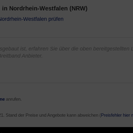
 in Nordrhein-Westfalen (NRW)
Nordrhein-Westfalen prüfen
sgebaut ist, erfahren Sie über die oben bereitgestellten 
reitband Anbieter.
ine
anrufen.
21
. Stand der Preise und Angebote kann abweichen (
Preisfehler hier