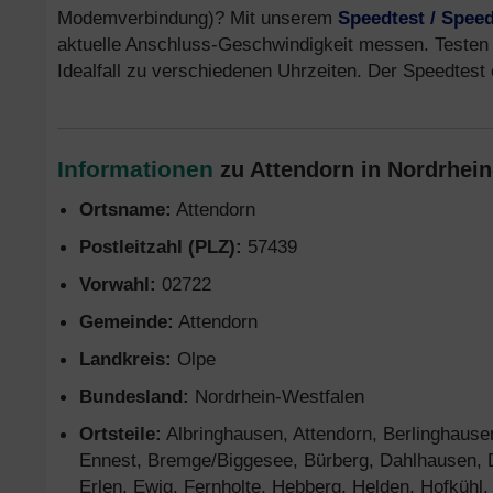
Modemverbindung)? Mit unserem
Speedtest / Spee
aktuelle Anschluss-Geschwindigkeit messen. Testen 
Idealfall zu verschiedenen Uhrzeiten. Der Speedtest 
Informationen
zu Attendorn in Nordrhein
Ortsname:
Attendorn
Postleitzahl (PLZ):
57439
Vorwahl:
02722
Gemeinde:
Attendorn
Landkreis:
Olpe
Bundesland:
Nordrhein-Westfalen
Ortsteile:
Albringhausen, Attendorn, Berlinghause
Ennest, Bremge/Biggesee, Bürberg, Dahlhausen, 
Erlen, Ewig, Fernholte, Hebberg, Helden, Hofküh