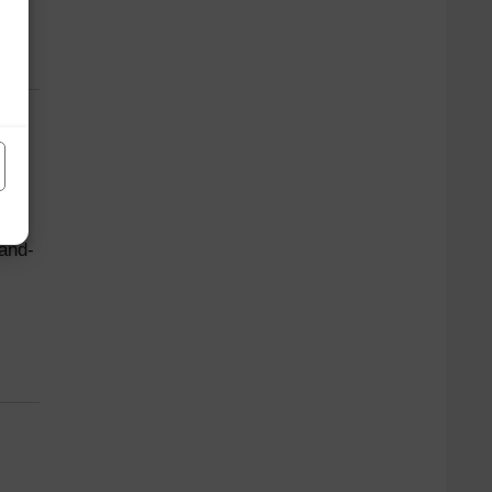
 Sie
en
and-