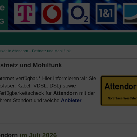
rkeit in Attendorn – Festnetz und Mobilfunk
estnetz und Mobilfunk
nternet verfügbar.* Hier informieren wir Sie
sfaser, Kabel, VDSL, DSL) sowie
erfügbarkeitscheck für
Attendorn
mit der
hrem Standort und welche
Anbieter
im Juli 2026
endorn