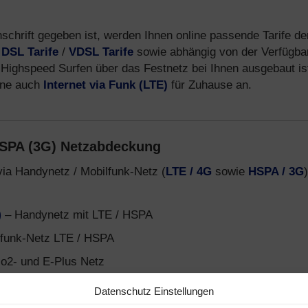
nschrift gegeben ist, werden Ihnen online passende Tarife de
.
DSL Tarife
/
VDSL Tarife
sowie abhängig von der Verfügbar
Highspeed Surfen über das Festnetz bei Ihnen ausgebaut is
fone auch
Internet via Funk (LTE)
für Zuhause an.
HSPA (3G) Netzabdeckung
via Handynetz / Mobilfunk-Netz (
LTE / 4G
sowie
HSPA / 3G
)
)
– Handynetz mit LTE / HSPA
funk-Netz LTE / HSPA
 o2- und E-Plus Netz
Datenschutz Einstellungen
-Provider, welche Smartphone Tarife über das
Telekom D1-