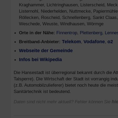
Kraghammer, Lichtringhausen, Listerscheid, Meck
Listernohl, Niederhelden, Nuttmecke, Papiermühle
Röllecken, Roscheid, Schnellenberg, Sankt Claas
Weschede, Weuste, Windhausen, Wörmge
Orte in der Nähe:
Finnentrop
,
Plettenberg
,
Lennes
Breitband-Anbieter:
Telekom
,
Vodafone
,
o2
Webseite der Gemeinde
Infos bei Wikipedia
Die Hansestadt ist überregional bekannt durch die A
Talsperre). Die Wirtschaft der Stadt ist vorrangig i
(z.B. Automobilzulieferer) bietet noch heute die mei
Sanitärtechnik ist bedeutend.
Daten sind nicht mehr aktuell? Fehler können Sie
hi