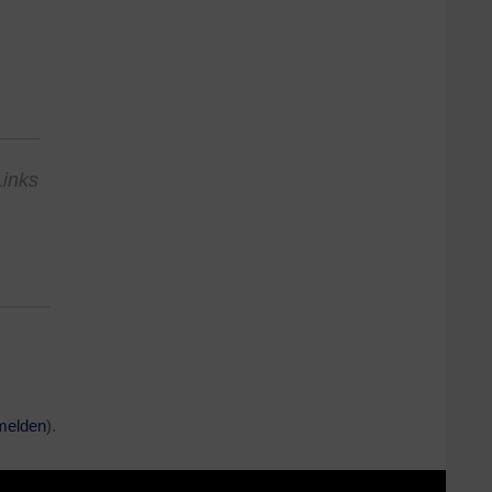
Links
 melden
).