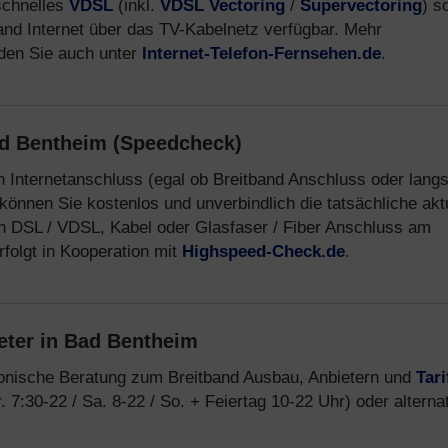
schnelles
VDSL
(inkl.
VDSL Vectoring
/
Supervectoring
) s
band Internet über das TV-Kabelnetz verfügbar. Mehr
nden Sie auch unter
Internet-Telefon-Fernsehen.de
.
ad Bentheim (Speedcheck)
n Internetanschluss (egal ob Breitband Anschluss oder lan
können Sie kostenlos und unverbindlich die tatsächliche akt
n DSL / VDSL, Kabel oder Glasfaser / Fiber Anschluss am
folgt in Kooperation mit
Highspeed-Check.de
.
eter in Bad Bentheim
fonische Beratung zum Breitband Ausbau, Anbietern und
Tari
 7:30-22 / Sa. 8-22 / So. + Feiertag 10-22 Uhr) oder alterna