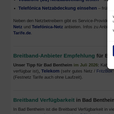
Telefónica Netzabdeckung einsehen
– früher
Neben den Netzbetreibern gibt es Service-Provider,
Netz
und
Telefónica-Netz
anbieten. Infos zu Anbiete
Tarife.de
.
Breitband-Anbieter Empfehlung
für Ba
Unser Tipp für Bad Bentheim
im Juli 2026
:
Kabel I
verfügbar ist)
,
Telekom
(sehr gutes Netz /
FritzBox
(Festnetz Tarife auch ohne Laufzeit).
Breitband Verfügbarkeit
in Bad Benthei
In Bad Bentheim ist die Breitband Verfügbarkeit in v