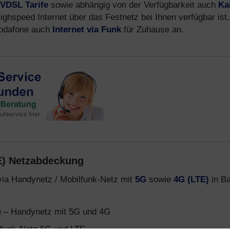
VDSL Tarife
sowie abhängig von der Verfügbarkeit auch
Ka
ighspeed Internet über das Festnetz bei Ihnen verfügbar ist,
 Vodafone auch
Internet via Funk
für Zuhause an.
E) Netzabdeckung
via Handynetz / Mobilfunk-Netz mit
5G
sowie
4G (LTE)
in B
)
– Handynetz mit 5G und 4G
funk-Netz 5G und LTE