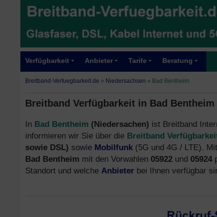
Verfügbarkeit
Anbieter
Tarife
Beratung
Breitband-Verfuegbarkeit.de
»
Niedersachsen
»
Bad Bentheim
Breitband Verfügbarkeit in Bad Bentheim
In
Bad Bentheim
(Niedersachen)
ist Breitband Inte
informieren wir Sie über die
Breitband Verfügbarkei
sowie DSL)
sowie
Mobilfunk
(5G und 4G / LTE). Mit
Bad Bentheim
mit den Vorwahlen
05922
und
05924
p
Standort und welche
Anbieter
bei Ihnen verfügbar si