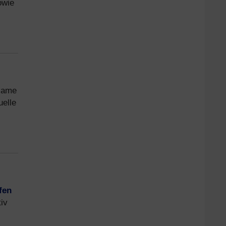
owie
gsame
uelle
fen
tiv