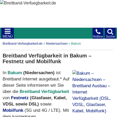
MENÜ
Hotline
Suche
Breitband-Verfuegbarkeit.de
»
Niedersachsen
»
Bakum
Breitband Verfügbarkeit in Bakum –
Festnetz und Mobilfunk
In
Bakum
(Niedersachen)
ist
Breitband Internet ausgebaut.* Auf
dieser Seite informieren wir Sie
über die
Breitband Verfügbarkeit
von
Festnetz
(Glasfaser, Kabel,
VDSL sowie DSL)
sowie
Mobilfunk
(5G und 4G / LTE). Mit
dem kostenlosen