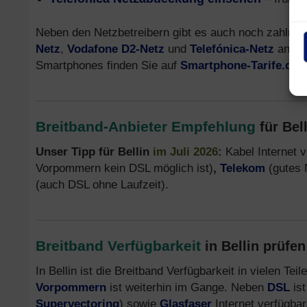
Neben den Netzbetreibern gibt es auch noch zahlreic
Netz
,
Vodafone D2-Netz
und
Telefónica-Netz
anbiet
Smartphones finden Sie auf
Smartphone-Tarife.de
.
Breitband-Anbieter Empfehlung
für Bel
Unser Tipp für Bellin
im Juli 2026
:
Kabel Internet 
Vorpommern kein DSL möglich ist)
,
Telekom
(gutes 
(auch DSL ohne Laufzeit).
Breitband Verfügbarkeit
in Bellin prüfe
In Bellin ist die Breitband Verfügbarkeit in vielen T
Vorpommern
ist weiterhin im Gange. Neben
DSL
ist
Supervectoring
) sowie
Glasfaser
Internet verfügbar