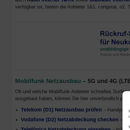
verfügbar ist, bieten die Anbieter 1&1, congstar, o
Mobilfunk Netzausbau
– 5G und 4G (LT
Ob und welche Mobilfunk-Anbieter schnelles Surfen 
ausgebaut haben, können Sie hier unverbindlich prüf
Telekom (D1) Netzausbau prüfen
– Handynetz
Vodafone (D2) Netzabdeckung checken
– Mo
Telefónica Netzabdeckung einsehen
– früher