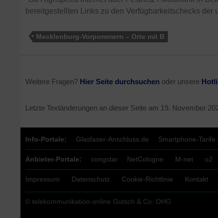
bereitgestellten Links zu den Verfügbarkeitschecks der 
Mecklenburg-Vorpommern – Orte mit B
Weitere Fragen?
Hier Seite durchsuchen
oder unsere
Hotl
Letzte Textänderungen an dieser Seite am
19. November 20
Info-Portale:
Glasfaser-Anschluss.de
Smartphone-Tarife
Anbieter-Portale:
congstar
NetCologne
M-net
o2
Impressum
Datenschutz
Cookie-Richtlinie
Kontakt
© telekommunikation-online Gutsch & Co. OHG