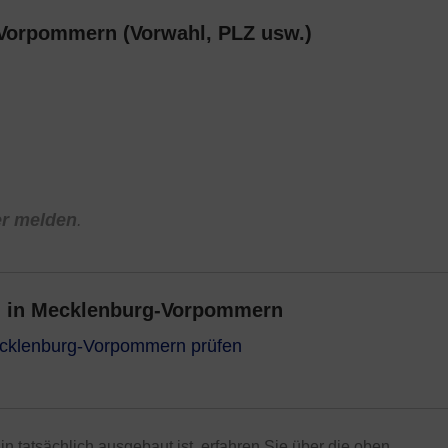
-Vorpommern (Vorwahl, PLZ usw.)
er melden
.
u in Mecklenburg-Vorpommern
ecklenburg-Vorpommern prüfen
in tatsächlich ausgebaut ist, erfahren Sie über die oben