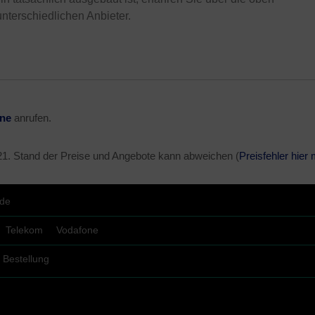
unterschiedlichen Anbieter.
ine
anrufen.
21
. Stand der Preise und Angebote kann abweichen (
Preisfehler hier
.de
Telekom
Vodafone
Bestellung