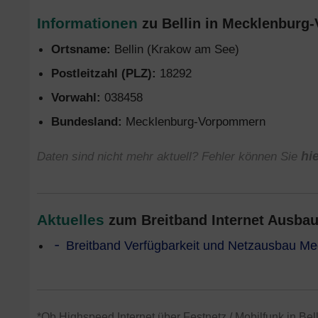
Informationen
zu Bellin in Mecklenburg
Ortsname:
Bellin (Krakow am See)
Postleitzahl (PLZ):
18292
Vorwahl:
038458
Bundesland:
Mecklenburg-Vorpommern
Daten sind nicht mehr aktuell? Fehler können Sie
hi
Aktuelles
zum Breitband Internet Ausba
Breitband Verfügbarkeit und Netzausbau M
*Ob Highspeed Internet über Festnetz / Mobilfunk in Bell