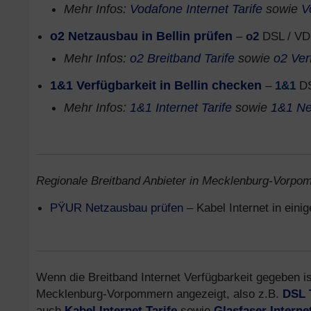
Mehr Infos:
Vodafone Internet Tarife
sowie
V
o2 Netzausbau in Bellin prüfen
–
o2
DSL / VD
Mehr Infos:
o2 Breitband Tarife
sowie
o2 Ver
1&1 Verfügbarkeit in Bellin checken
–
1&1
DS
Mehr Infos:
1&1 Internet Tarife
sowie
1&1 Ne
Regionale Breitband Anbieter in Mecklenburg-Vorpom
PŸUR Netzausbau prüfen
– Kabel Internet in ein
Wenn die Breitband Internet Verfügbarkeit gegeben is
Mecklenburg-Vorpommern angezeigt, also z.B.
DSL 
auch
Kabel Internet Tarife
sowie
Glasfaser Interne