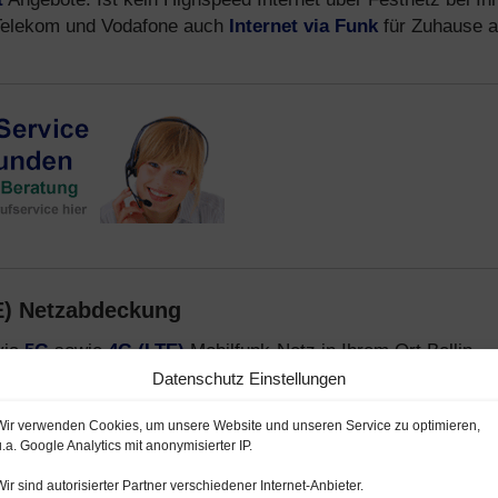
2, Telekom und Vodafone auch
Internet via Funk
für Zuhause a
E) Netzabdeckung
via
5G
sowie
4G (LTE)
Mobilfunk-Netz in Ihrem Ort Bellin
en:
Datenschutz Einstellungen
 mit 5G und 4G
Wir verwenden Cookies, um unsere Website und unseren Service zu optimieren,
u.a. Google Analytics mit anonymisierter IP.
bilfunk-Netz 5G und LTE
Wir sind autorisierter Partner verschiedener Internet-Anbieter.
 o2- und E-Plus Netz