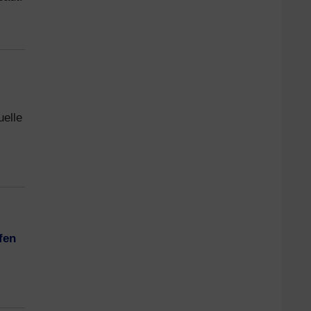
uelle
fen