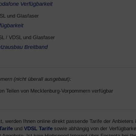
odafone Verfügbarkeit
SL und Glasfaser
fügbarkeit
L / VDSL und Glasfaser
tzausbau Breitband
mern (nicht überall ausgebaut):
igen Teilen von Mecklenburg-Vorpommern verfügbar
t, werden Ihnen online direkt passende Tarife der Anbieters 
Tarife
und
VDSL Tarife
sowie abhängig von der Verfügbarke
t
Angebote. Ist kein Highspeed Internet über Festnetz bei Ih