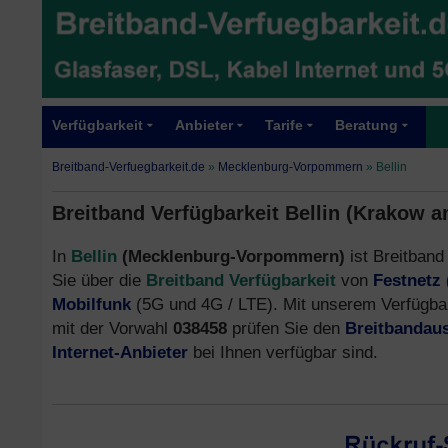
Verfügbarkeit
Anbieter
Tarife
Beratung
Breitband-Verfuegbarkeit.de
»
Mecklenburg-Vorpommern
»
Bellin
Breitband Verfügbarkeit Bellin (Krakow a
In
Bellin
(Mecklenburg-Vorpommern)
ist Breitband
Sie über die
Breitband Verfügbarkeit
von
Festnetz
Mobilfunk
(5G und 4G / LTE). Mit unserem Verfügba
mit der Vorwahl
038458
prüfen Sie den
Breitbandau
Internet-Anbieter
bei Ihnen verfügbar sind.