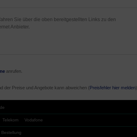
rfahren Sie über die oben bereitgestellten Links zu den
rnet Anbieter.
ine
anrufen.
nd der Preise und Angebote kann abweichen (
Preisfehler hier melden
)
.de
Telekom
Vodafone
Bestellung