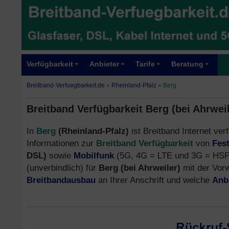
Verfügbarkeit
Anbieter
Tarife
Beratung
Breitband-Verfuegbarkeit.de
»
Rheinland-Pfalz
»
Berg
Breitband Verfügbarkeit Berg (bei Ahrwei
In
Berg
(Rheinland-Pfalz)
ist Breitband Internet verf
Informationen zur
Breitband Verfügbarkeit
von
Fes
DSL)
sowie
Mobilfunk
(5G, 4G = LTE und 3G = HSPA
(unverbindlich) für
Berg (bei Ahrweiler)
mit der Vor
Breitbandausbau
an Ihrer Anschrift und welche
Anb