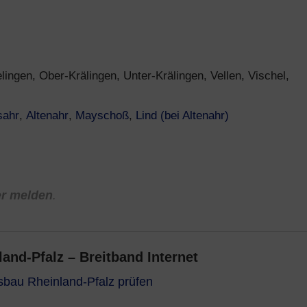
ngen, Ober-Krälingen, Unter-Krälingen, Vellen, Vischel,
sahr
,
Altenahr
,
Mayschoß
,
Lind (bei Altenahr)
er melden
.
nd-Pfalz – Breitband Internet
usbau Rheinland-Pfalz prüfen