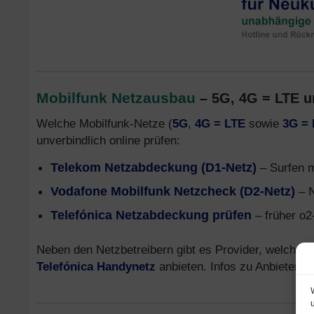
Mobilfunk Netzausbau
– 5G, 4G = LTE 
Welche Mobilfunk-Netze (
5G
,
4G = LTE
sowie
3G =
unverbindlich online prüfen:
Telekom Netzabdeckung (D1-Netz)
– Surfen 
Vodafone Mobilfunk Netzcheck (D2-Netz)
– N
Telefónica Netzabdeckung prüfen
– früher o2
Neben den Netzbetreibern gibt es Provider, welche T
Telefónica Handynetz
anbieten. Infos zu Anbietern,