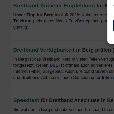
Breitband-Anbieter Empfehlung
für Be
Unser Tipp für Berg
im Juli 2026
:
Kabel Internet v
Telekom
(sehr gutes Netz /
FritzBox
optional),
o2
(a
günstig).
Breitband Verfügbarkeit
in Berg prüfen 
In Berg ist das Breitband Netz in vielen Teilen verfü
fortgesetzt. Neben
DSL
ist oftmals auch schnelleres
Internet (Fiber) ausgebaut. Auch Breitband Surfen üb
und Breitband-Anbietern finden Sie auch unter
Inter
Speedtest
für Breitband Anschluss in Be
Sie wohnen in Berg und nutzen einen Breitband Inte