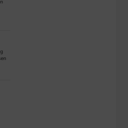
en
rg
sen