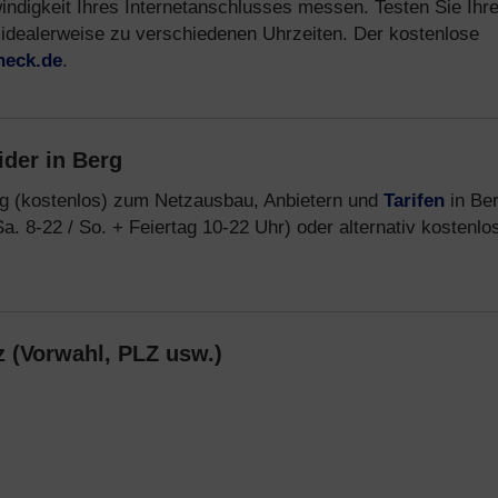
windigkeit Ihres Internetanschlusses messen. Testen Sie Ihr
 idealerweise zu verschiedenen Uhrzeiten. Der kostenlose
heck.de
.
ider in Berg
ng (kostenlos) zum Netzausbau, Anbietern und
Tarifen
in Be
Sa. 8-22 / So. + Feiertag 10-22 Uhr) oder alternativ kostenlo
z (Vorwahl, PLZ usw.)