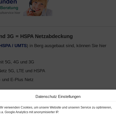
und 3G = HSPA Netzabdeckung
 HSPA / UMTS
) in Berg ausgebaut sind, können Sie hier
mit 5G, 4G und 3G
etz 5G, LTE und HSPA
- und E-Plus Netz
arife über das
Telekom D1-Netz
,
Vodafone D2-Netz
und
Datenschutz Einstellungen
 Tarifen und Handys gibt es auf
Smartphone-Tarife.de
.
Wir verwenden Cookies, um unsere Website und unseren Service zu optimieren,
u.a. Google Analytics mit anonymisierter IP.