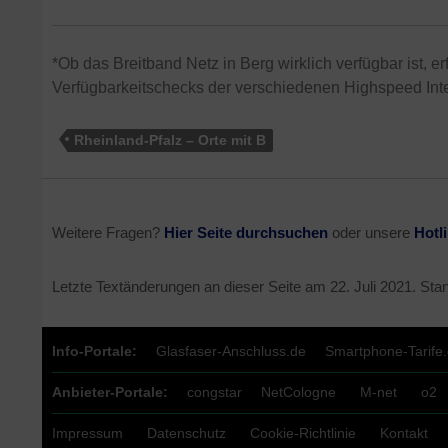
*Ob das Breitband Netz in Berg wirklich verfügbar ist, e
Verfügbarkeitschecks der verschiedenen Highspeed Inte
Rheinland-Pfalz – Orte mit B
Weitere Fragen?
Hier Seite durchsuchen
oder unsere
Hotl
Letzte Textänderungen an dieser Seite am
22. Juli 2021
. Sta
Info-Portale:
Glasfaser-Anschluss.de
Smartphone-Tarife
Anbieter-Portale:
congstar
NetCologne
M-net
o2
Impressum
Datenschutz
Cookie-Richtlinie
Kontakt