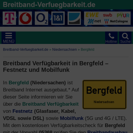
MENÜ
Hotline
Suche
Breitband-Verfuegbarkeit.de
»
Niedersachsen
»
Bergfeld
Breitband Verfügbarkeit in Bergfeld –
Festnetz und Mobilfunk
In
Bergfeld
(Niedersachen)
ist
Breitband Internet ausgebaut.* Auf
dieser Seite informieren wir Sie
über die
Breitband Verfügbarkeit
von
Festnetz
(Glasfaser, Kabel,
VDSL sowie DSL)
sowie
Mobilfunk
(5G und 4G / LTE).
Mit dem kostenlosen Verfügbarkeitscheck für
Bergfeld
mit der Vorwahl
05368
prüfen Sie den
Breitbandausbau