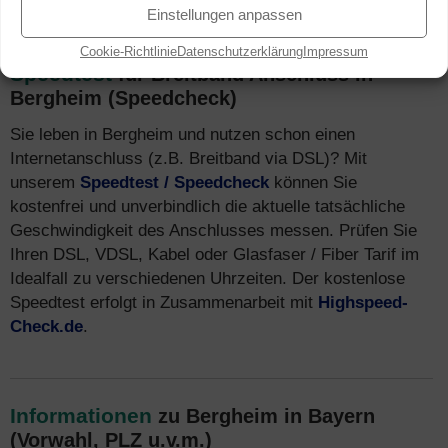
Einstellungen anpassen
Cookie-Richtlinie
Datenschutzerklärung
Impressum
Speedtest
für Breitband Anschluss in
Bergheim (Speedcheck)
Sie leben in Bergheim und nutzen schon einen
Internetanschluss (z.B. Breitband via DSL)? Mit
unserem
Speedtest / Speedcheck
können Sie
kostenfrei und unverbindlich die aktuelle tatsächliche
Geschwindigkeit des Anschlusses messen. Prüfen Sie
Ihren DSL, VDSL, Kabel oder Glasfaser / Fiber Tarif im
Idealfall zu verschiedenen Uhrzeiten. Der kostenlose
Speedtest erfolgt in Zusammenarbeit mit
Highspeed-
Check.de
.
Informationen
zu Bergheim in Bayern
(Vorwahl, PLZ u.v.m.)