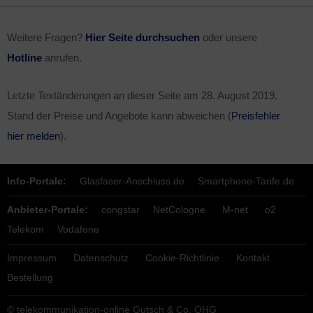
Weitere Fragen?
Hier Seite durchsuchen
oder unsere
Hotline
anrufen.
Letzte Textänderungen an dieser Seite am
28. August 2019
.
Stand der Preise und Angebote kann abweichen (
Preisfehler
hier melden
).
Info-Portale:
Glasfaser-Anschluss.de
Smartphone-Tarife.de
Anbieter-Portale:
congstar
NetCologne
M-net
o2
Telekom
Vodafone
Impressum
Datenschutz
Cookie-Richtlinie
Kontakt
Bestellung
© telekommunikation-online Gutsch & Co. OHG