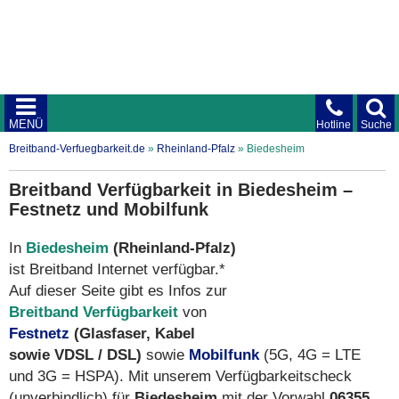
MENÜ
Hotline
Suche
Breitband-Verfuegbarkeit.de
»
Rheinland-Pfalz
»
Biedesheim
Breitband Verfügbarkeit in Biedesheim –
Festnetz und Mobilfunk
In
Biedesheim
(Rheinland-Pfalz)
ist Breitband Internet verfügbar.*
Auf dieser Seite gibt es Infos zur
Breitband Verfügbarkeit
von
Festnetz
(Glasfaser, Kabel
sowie VDSL / DSL)
sowie
Mobilfunk
(5G, 4G = LTE
und 3G = HSPA). Mit unserem Verfügbarkeitscheck
(unverbindlich) für
Biedesheim
mit der Vorwahl
06355