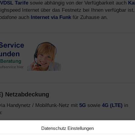
VDSL Tarife
sowie abhängig von der Verfügbarkeit auch
Ka
ighspeed Internet über das Festnetz bei Ihnen verfügbar ist,
 Vodafone auch
Internet via Funk
für Zuhause an.
E) Netzabdeckung
via Handynetz / Mobilfunk-Netz mit
5G
sowie
4G (LTE)
in
n:
)
– Handynetz mit 5G und 4G
Datenschutz Einstellungen
funk-Netz 5G und LTE