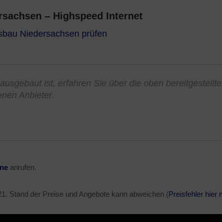
sachsen – Highspeed Internet
usbau Niedersachsen prüfen
ausgebaut ist, erfahren Sie über die oben bereitgestellt
enen Anbieter.
ine
anrufen.
21
. Stand der Preise und Angebote kann abweichen (
Preisfehler hier