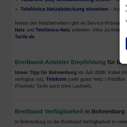
Telefónica Netzabdeckung einsehen
– früher
Neben den Netzbetreibern gibt es Service-Provider,
Netz
und
Telefónica-Netz
anbieten. Infos zu Anbiete
Tarife.de
.
Breitband-Anbieter Empfehlung
für Bo
Unser Tipp für Bohnenburg
im Juli 2026
:
Kabel In
verfügbar ist)
,
Telekom
(sehr gutes Netz /
FritzBox
(Festnetz Tarife auch ohne Laufzeit).
Breitband Verfügbarkeit
in Bohnenburg 
In Bohnenburg ist die Breitband Verfügbarkeit in vie