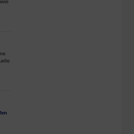
owie
ame
uelle
fen