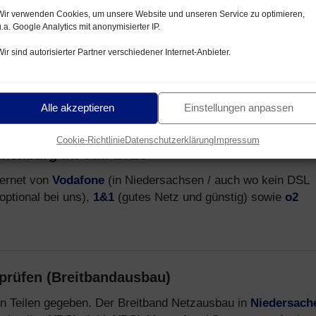
Wir verwenden Cookies, um unsere Website und unseren Service zu optimieren,
 o2- und E-Plus Netz
u.a. Google Analytics mit anonymisierter IP.
Wir sind autorisierter Partner verschiedener Internet-Anbieter.
 welche Handytarife über das
Telekom D1-Netz
,
Vodafone D
rn, Tarifen und Smartphones finden Sie auf
Smartphone-
Alle akzeptieren
Einstellungen anpassen
Cookie-Richtlinie
Datenschutzerklärung
Impressum
im Juli 2026
hnenburg
ternet von
Vodafone
(in Niedersachsen / auch wo kein DSL
optional bei uns),
1&1
(gutes Netz und günstig) sowie
o2
prüfen (Breitbandausbau)
len Teilen gegeben. Der Breitband Netzausbau in
Niedersach