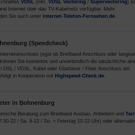
schnelles
VDSL
(inkl.
VDSL Vectoring
/
Supervectoring
) s
band Internet über das TV-Kabelnetz verfügbar. Mehr
nden Sie auch unter
Internet-Telefon-Fernsehen.de
.
ohnenburg (Speedcheck)
Internetanschluss (egal ob Breitband Anschluss oder langs
können Sie kostenlos und unverbindlich die tatsächliche akt
n DSL / VDSL, Kabel oder Glasfaser / Fiber Anschluss am
folgt in Kooperation mit
Highspeed-Check.de
.
eter in Bohnenburg
fonische Beratung zum Breitband Ausbau, Anbietern und
Tari
:30-22 / Sa. 8-22 / So. + Feiertag 10-22 Uhr) oder alternativ