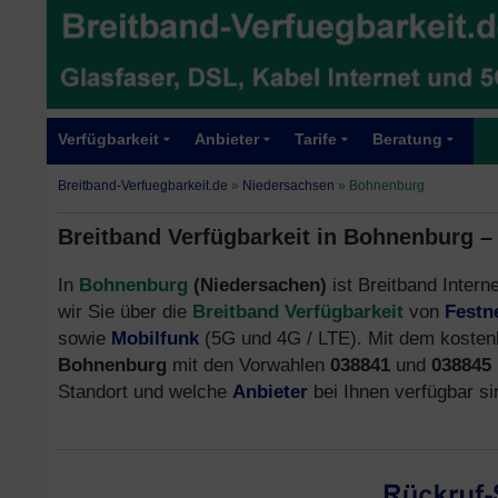
Verfügbarkeit
Anbieter
Tarife
Beratung
Breitband-Verfuegbarkeit.de
»
Niedersachsen
»
Bohnenburg
Breitband Verfügbarkeit in Bohnenburg –
In
Bohnenburg
(Niedersachen)
ist Breitband Intern
wir Sie über die
Breitband Verfügbarkeit
von
Festn
sowie
Mobilfunk
(5G und 4G / LTE). Mit dem kostenl
Bohnenburg
mit den Vorwahlen
038841
und
038845
Standort und welche
Anbieter
bei Ihnen verfügbar si