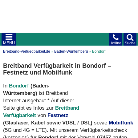
MENÜ
Hotline
Suche
Breitband-Verfuegbarkeit.de
»
Baden-Württemberg
»
Bondorf
Breitband Verfügbarkeit in Bondorf –
Festnetz und Mobilfunk
In
Bondorf
(Baden-
Württemberg)
ist Breitband
Internet ausgebaut.* Auf dieser
Seite gibt es Infos zur
Breitband
Verfügbarkeit
von
Festnetz
(Glasfaser, Kabel sowie VDSL / DSL)
sowie
Mobilfunk
(5G und 4G = LTE). Mit unserem Verfügbarkeitscheck
(kostenlos) für
Bondorf
mit der Vorwahl
07457
prüfen