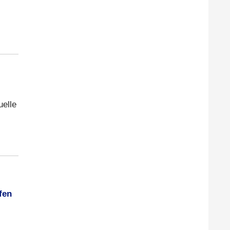
uelle
fen