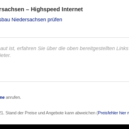
sachsen – Highspeed Internet
usbau Niedersachsen prüfen
aut ist, erfahren Sie über die oben bereitgestellten Links
eter.
ine
anrufen.
21
. Stand der Preise und Angebote kann abweichen (
Preisfehler hier