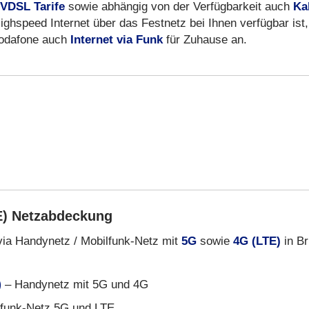
VDSL Tarife
sowie abhängig von der Verfügbarkeit auch
Ka
ighspeed Internet über das Festnetz bei Ihnen verfügbar ist,
 Vodafone auch
Internet via Funk
für Zuhause an.
E) Netzabdeckung
via Handynetz / Mobilfunk-Netz mit
5G
sowie
4G (LTE)
in Bri
)
– Handynetz mit 5G und 4G
funk-Netz 5G und LTE