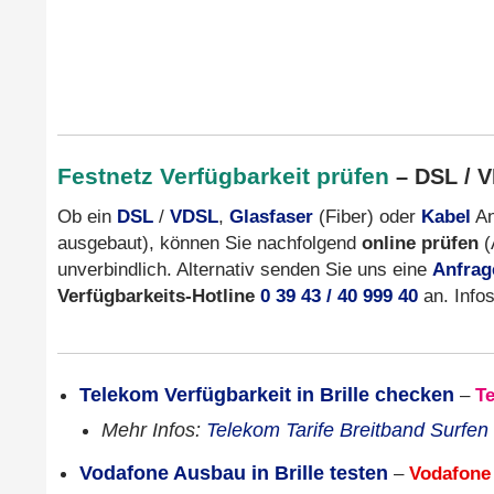
Festnetz Verfügbarkeit prüfen
– DSL / V
Ob ein
DSL
/
VDSL
,
Glasfaser
(Fiber) oder
Kabel
An
ausgebaut), können Sie nachfolgend
online prüfen
(
unverbindlich. Alternativ senden Sie uns eine
Anfrag
Verfügbarkeits-Hotline
0 39 43 / 40 999 40
an. Info
Telekom Verfügbarkeit in Brille checken
–
T
Mehr Infos:
Telekom Tarife Breitband Surfen
Vodafone Ausbau in Brille testen
–
Vodafone