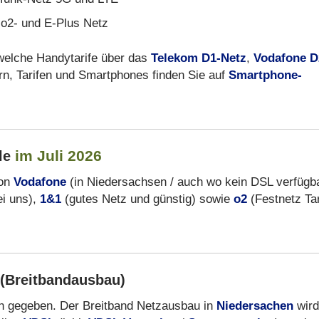
 o2- und E-Plus Netz
 welche Handytarife über das
Telekom D1-Netz
,
Vodafone D
rn, Tarifen und Smartphones finden Sie auf
Smartphone-
im Juli 2026
lle
von
Vodafone
(in Niedersachsen / auch wo kein DSL verfügb
ei uns),
1&1
(gutes Netz und günstig) sowie
o2
(Festnetz Tar
n (Breitbandausbau)
eilen gegeben. Der Breitband Netzausbau in
Niedersachen
wird