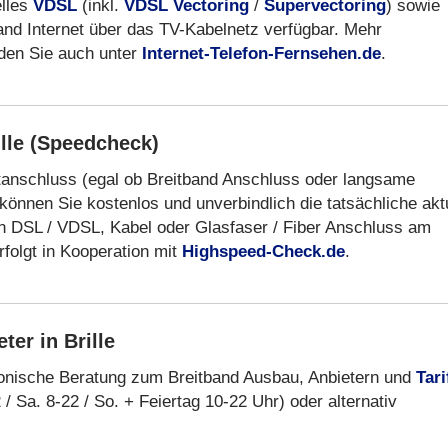
elles
VDSL
(inkl.
VDSL Vectoring
/
Supervectoring
) sowie
band Internet über das TV-Kabelnetz verfügbar. Mehr
nden Sie auch unter
Internet-Telefon-Fernsehen.de
.
ille (Speedcheck)
netanschluss (egal ob Breitband Anschluss oder langsame
können Sie kostenlos und unverbindlich die tatsächliche akt
n DSL / VDSL, Kabel oder Glasfaser / Fiber Anschluss am
folgt in Kooperation mit
Highspeed-Check.de
.
ter in Brille
fonische Beratung zum Breitband Ausbau, Anbietern und
Tari
/ Sa. 8-22 / So. + Feiertag 10-22 Uhr) oder alternativ