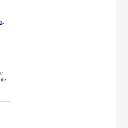
2-
ar
ife