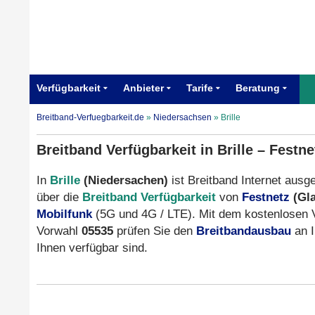
Verfügbarkeit
Anbieter
Tarife
Beratung
Breitband-Verfuegbarkeit.de
»
Niedersachsen
»
Brille
Breitband Verfügbarkeit in Brille – Festn
In
Brille
(Niedersachen)
ist Breitband Internet ausge
über die
Breitband Verfügbarkeit
von
Festnetz
(Gl
Mobilfunk
(5G und 4G / LTE). Mit dem kostenlosen 
Vorwahl
05535
prüfen Sie den
Breitbandausbau
an I
Ihnen verfügbar sind.