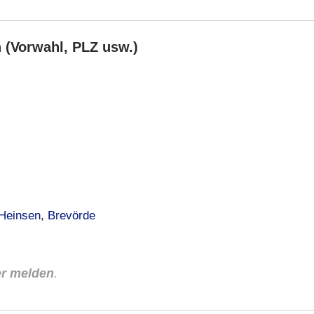
n (Vorwahl, PLZ usw.)
Heinsen
,
Brevörde
er melden
.