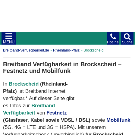
MENÜ
Hotline
Suche
Breitband-Verfuegbarkeit.de
»
Rheinland-Pfalz
»
Brockscheid
Breitband Verfügbarkeit in Brockscheid –
Festnetz und Mobilfunk
In
Brockscheid
(Rheinland-
Pfalz)
ist Breitband Internet
verfügbar.* Auf dieser Seite gibt
es Infos zur
Breitband
Verfügbarkeit
von
Festnetz
(Glasfaser, Kabel sowie VDSL / DSL)
sowie
Mobilfunk
(5G, 4G = LTE und 3G = HSPA). Mit unserem
Verfügbarkeitscheck (unverbindlich) für
Brockscheid