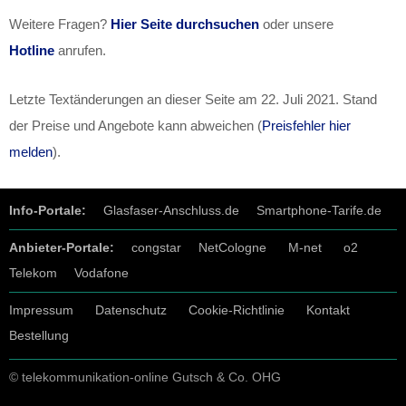
Weitere Fragen?
Hier Seite durchsuchen
oder unsere
Hotline
anrufen.
Letzte Textänderungen an dieser Seite am
22. Juli 2021
. Stand
der Preise und Angebote kann abweichen (
Preisfehler hier
melden
).
Info-Portale:
Glasfaser-Anschluss.de
Smartphone-Tarife.de
Anbieter-Portale:
congstar
NetCologne
M-net
o2
Telekom
Vodafone
Impressum
Datenschutz
Cookie-Richtlinie
Kontakt
Bestellung
© telekommunikation-online Gutsch & Co. OHG