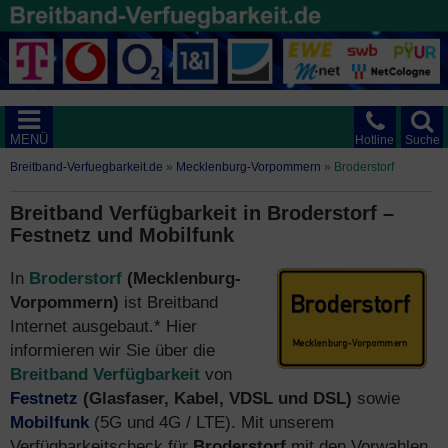
MENÜ
Hotline
Suche
Breitband-Verfuegbarkeit.de
»
Mecklenburg-Vorpommern
»
Broderstorf
Breitband Verfügbarkeit in Broderstorf –
Festnetz und Mobilfunk
In
Broderstorf
(Mecklenburg-
Vorpommern)
ist Breitband
Internet ausgebaut.* Hier
informieren wir Sie über die
Breitband Verfügbarkeit
von
Festnetz
(Glasfaser, Kabel, VDSL und DSL)
sowie
Mobilfunk
(5G und 4G / LTE). Mit unserem
Verfügbarkeitscheck für
Broderstorf
mit den Vorwahlen