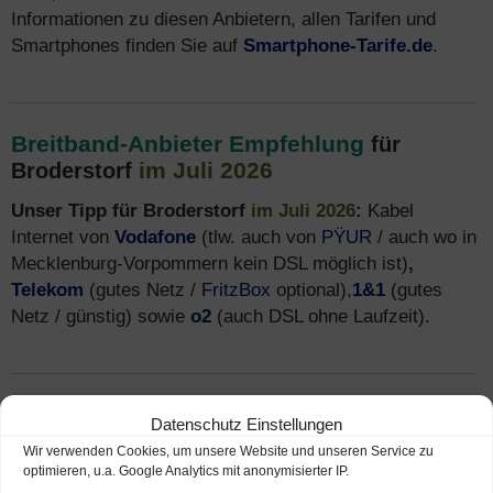
Informationen zu diesen Anbietern, allen Tarifen und
Smartphones finden Sie auf
Smartphone-Tarife.de
.
Breitband-Anbieter Empfehlung
für
im Juli 2026
Broderstorf
Unser Tipp für Broderstorf
im Juli 2026
:
Kabel
Internet von
Vodafone
(tlw. auch von
PŸUR
/ auch wo in
Mecklenburg-Vorpommern kein DSL möglich ist)
,
Telekom
(gutes Netz /
FritzBox
optional),
1&1
(gutes
Netz / günstig) sowie
o2
(auch DSL ohne Laufzeit).
Breitband Verfügbarkeit
in Broderstorf
Datenschutz Einstellungen
prüfen (Breitbandausbau)
Wir verwenden Cookies, um unsere Website und unseren Service zu
optimieren, u.a. Google Analytics mit anonymisierter IP.
In Broderstorf ist die Breitband Verfügbarkeit in vielen