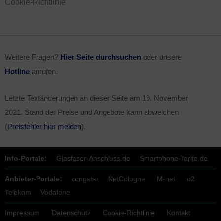
Cookie-Richtlinie
Weitere Fragen?
Hier Seite durchsuchen
oder unsere
Hotline
anrufen.
Letzte Textänderungen an dieser Seite am
19. November
2021
. Stand der Preise und Angebote kann abweichen
(
Preisfehler hier melden
).
Info-Portale:
Glasfaser-Anschluss.de
Smartphone-Tarife.de
Anbieter-Portale:
congstar
NetCologne
M-net
o2
Telekom
Vodafone
Impressum
Datenschutz
Cookie-Richtlinie
Kontakt