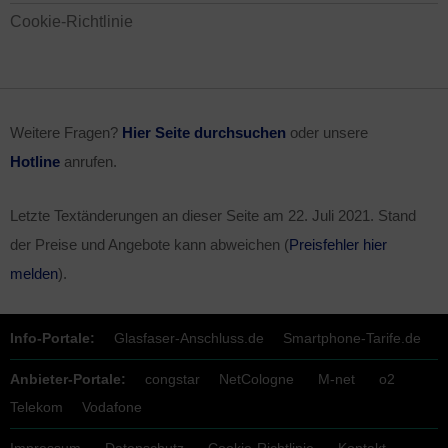
Cookie-Richtlinie
Weitere Fragen?
Hier Seite durchsuchen
oder unsere
Hotline
anrufen.
Letzte Textänderungen an dieser Seite am
22. Juli 2021
. Stand
der Preise und Angebote kann abweichen (
Preisfehler hier
melden
).
Info-Portale:
Glasfaser-Anschluss.de
Smartphone-Tarife.de
Anbieter-Portale:
congstar
NetCologne
M-net
o2
Telekom
Vodafone