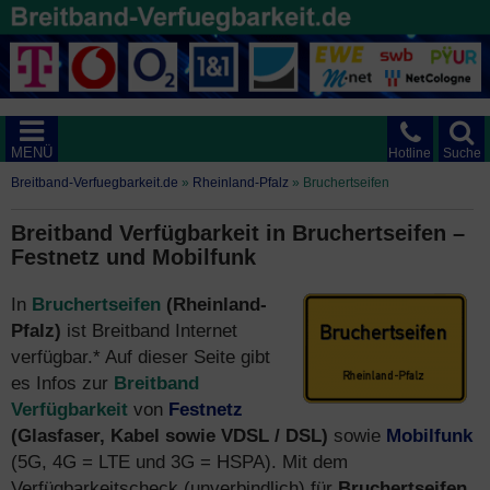
MENÜ
Hotline
Suche
Breitband-Verfuegbarkeit.de
»
Rheinland-Pfalz
»
Bruchertseifen
Breitband Verfügbarkeit in Bruchertseifen –
Festnetz und Mobilfunk
In
Bruchertseifen
(Rheinland-
Pfalz)
ist Breitband Internet
verfügbar.* Auf dieser Seite gibt
es Infos zur
Breitband
Verfügbarkeit
von
Festnetz
(Glasfaser, Kabel sowie VDSL / DSL)
sowie
Mobilfunk
(5G, 4G = LTE und 3G = HSPA). Mit dem
Verfügbarkeitscheck (unverbindlich) für
Bruchertseifen