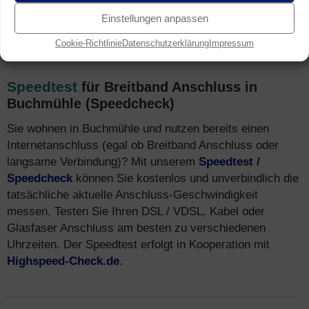
Mobilfunk-Netz in Buchmühle erreicht – via
LTE (4G)
Einstellungen anpassen
und
HSPA (3G)
.
Cookie-Richtlinie
Datenschutzerklärung
Impressum
Speedtest
für Breitband Anschluss in
Buchmühle (Speedcheck)
Sie wohnen in Buchmühle und nutzen bereits einen
Internetanschluss (egal ob Breitband Anschluss oder
langsame Verbindung)? Mit unserem
Speedtest /
Speedcheck
können Sie kostenlos und unverbindlich die
tatsächliche aktuelle Anschluss-Geschwindigkeit
messen. Testen Sie Ihren DSL / VDSL, Kabel oder
Glasfaser Anschluss am besten zu verschiedenen
Uhrzeiten. Der Speedtest erfolgt in Kooperation mit
Highspeed-Check.de
.