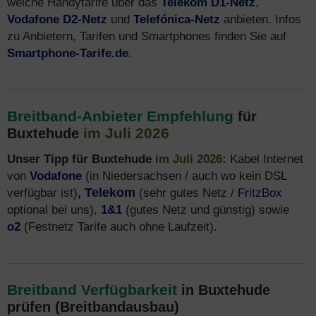
welche Handytarife über das
Telekom D1-Netz
,
Vodafone D2-Netz
und
Telefónica-Netz
anbieten. Infos
zu Anbietern, Tarifen und Smartphones finden Sie auf
Smartphone-Tarife.de
.
Breitband-Anbieter Empfehlung
für
im Juli 2026
Buxtehude
Unser Tipp für Buxtehude
im Juli 2026
:
Kabel Internet
von
Vodafone
(in Niedersachsen / auch wo kein DSL
verfügbar ist)
,
Telekom
(sehr gutes Netz /
FritzBox
optional bei uns),
1&1
(gutes Netz und günstig) sowie
o2
(Festnetz Tarife auch ohne Laufzeit).
Breitband Verfügbarkeit
in Buxtehude
prüfen (Breitbandausbau)