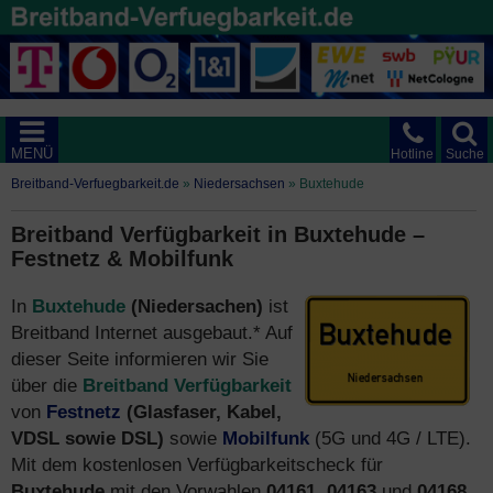
MENÜ
Hotline
Suche
Breitband-Verfuegbarkeit.de
»
Niedersachsen
»
Buxtehude
Breitband Verfügbarkeit in Buxtehude –
Festnetz & Mobilfunk
In
Buxtehude
(Niedersachen)
ist
Breitband Internet ausgebaut.* Auf
dieser Seite informieren wir Sie
über die
Breitband Verfügbarkeit
von
Festnetz
(Glasfaser, Kabel,
VDSL sowie DSL)
sowie
Mobilfunk
(5G und 4G / LTE).
Mit dem kostenlosen Verfügbarkeitscheck für
Buxtehude
mit den Vorwahlen
04161, 04163
und
04168