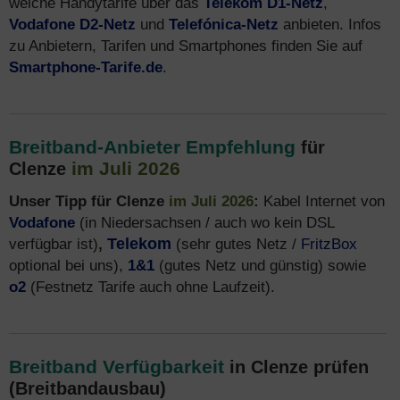
welche Handytarife über das
Telekom D1-Netz
,
Vodafone D2-Netz
und
Telefónica-Netz
anbieten. Infos
zu Anbietern, Tarifen und Smartphones finden Sie auf
Smartphone-Tarife.de
.
Breitband-Anbieter Empfehlung
für
im Juli 2026
Clenze
Unser Tipp für Clenze
im Juli 2026
:
Kabel Internet von
Vodafone
(in Niedersachsen / auch wo kein DSL
verfügbar ist)
,
Telekom
(sehr gutes Netz /
FritzBox
optional bei uns),
1&1
(gutes Netz und günstig) sowie
o2
(Festnetz Tarife auch ohne Laufzeit).
Breitband Verfügbarkeit
in Clenze prüfen
(Breitbandausbau)