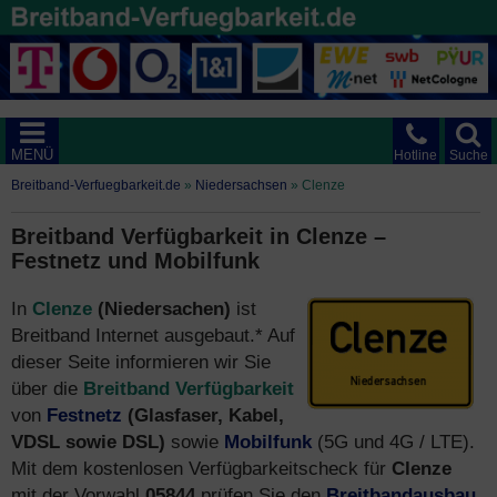
MENÜ
Hotline
Suche
Breitband-Verfuegbarkeit.de
»
Niedersachsen
»
Clenze
Breitband Verfügbarkeit in Clenze –
Festnetz und Mobilfunk
In
Clenze
(Niedersachen)
ist
Breitband Internet ausgebaut.* Auf
dieser Seite informieren wir Sie
über die
Breitband Verfügbarkeit
von
Festnetz
(Glasfaser, Kabel,
VDSL sowie DSL)
sowie
Mobilfunk
(5G und 4G / LTE).
Mit dem kostenlosen Verfügbarkeitscheck für
Clenze
mit der Vorwahl
05844
prüfen Sie den
Breitbandausbau