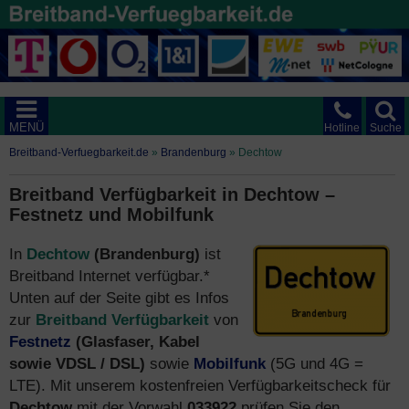
MENÜ
Hotline
Suche
Breitband-Verfuegbarkeit.de
»
Brandenburg
»
Dechtow
Breitband Verfügbarkeit in Dechtow –
Festnetz und Mobilfunk
In
Dechtow
(Brandenburg)
ist
Breitband Internet verfügbar.*
Unten auf der Seite gibt es Infos
zur
Breitband Verfügbarkeit
von
Festnetz
(Glasfaser, Kabel
sowie VDSL / DSL)
sowie
Mobilfunk
(5G und 4G =
LTE). Mit unserem kostenfreien Verfügbarkeitscheck für
Dechtow
mit der Vorwahl
033922
prüfen Sie den