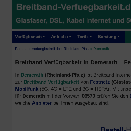
Verfügbarkeit
Anbieter
Tarife
Beratung
Breitband-Verfuegbarkeit.de
»
Rheinland-Pfalz
»
Demerath
Breitband Verfügbarkeit in Demerath – F
In
Demerath
(Rheinland-Pfalz)
ist Breitband Interne
zur
Breitband Verfügbarkeit
von
Festnetz
(Glasfas
Mobilfunk
(5G, 4G = LTE und 3G = HSPA). Mit unser
für
Demerath
mit der Vorwahl
06573
prüfen Sie den
welche
Anbieter
bei Ihnen ausgebaut sind.