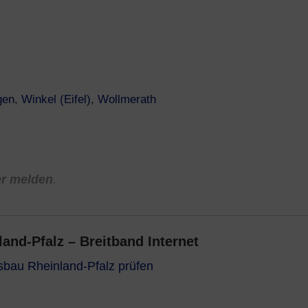
gen
,
Winkel (Eifel)
,
Wollmerath
er melden
.
nd-Pfalz – Breitband Internet
usbau Rheinland-Pfalz prüfen