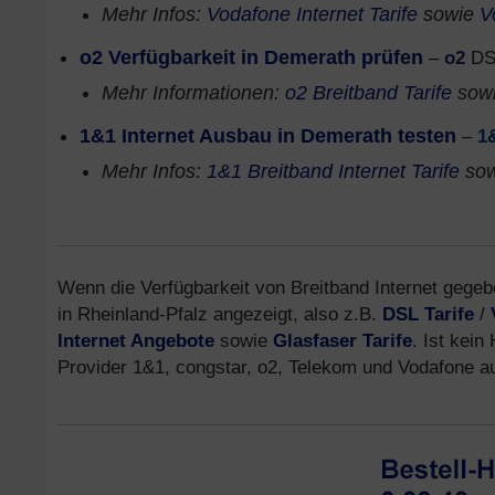
Mehr Infos:
Vodafone Internet Tarife
sowie
V
o2 Verfügbarkeit in Demerath prüfen
–
o2
DSL
Mehr Informationen:
o2 Breitband Tarife
sow
1&1 Internet Ausbau in Demerath testen
–
1
Mehr Infos:
1&1 Breitband Internet Tarife
so
Wenn die Verfügbarkeit von Breitband Internet gegebe
in Rheinland-Pfalz angezeigt, also z.B.
DSL Tarife
/
Internet Angebote
sowie
Glasfaser Tarife
. Ist kein
Provider 1&1, congstar, o2, Telekom und Vodafone 