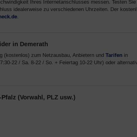
eschwindigkeit Ihres Internetanschlusses messen. Testen Sie
chluss idealerweise zu verschiedenen Uhrzeiten. Der kosten
heck.de
.
ider in Demerath
ng (kostenlos) zum Netzausbau, Anbietern und
Tarifen
in
7:30-22 / Sa. 8-22 / So. + Feiertag 10-22 Uhr) oder alternati
Pfalz (Vorwahl, PLZ usw.)