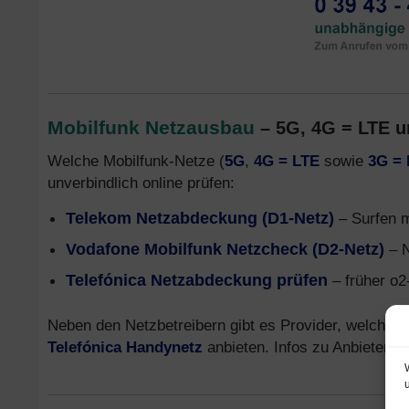
Mobilfunk Netzausbau
– 5G, 4G = LTE 
Welche Mobilfunk-Netze (
5G
,
4G = LTE
sowie
3G =
unverbindlich online prüfen:
Telekom Netzabdeckung (D1-Netz)
– Surfen 
Vodafone Mobilfunk Netzcheck (D2-Netz)
– N
Telefónica Netzabdeckung prüfen
– früher o2
Neben den Netzbetreibern gibt es Provider, welche T
Telefónica Handynetz
anbieten. Infos zu Anbietern,