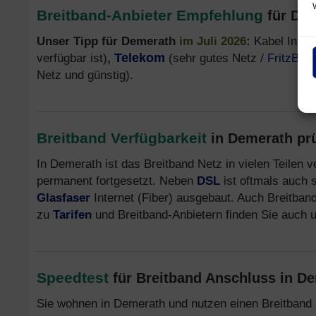
Breitband-Anbieter Empfehlung
für De
Unser Tipp für Demerath
im Juli 2026
:
Kabel Inter
verfügbar ist)
,
Telekom
(sehr gutes Netz /
FritzBox
Netz und günstig).
Breitband Verfügbarkeit
in Demerath pr
In Demerath ist das Breitband Netz in vielen Teilen 
permanent fortgesetzt. Neben
DSL
ist oftmals auch 
Glasfaser
Internet (Fiber) ausgebaut. Auch Breitband
zu
Tarifen
und Breitband-Anbietern finden Sie auch 
Speedtest
für Breitband Anschluss in D
Sie wohnen in Demerath und nutzen einen Breitband