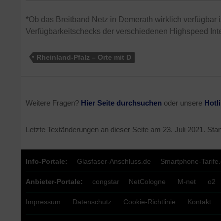
*Ob das Breitband Netz in Demerath wirklich verfügbar is
Verfügbarkeitschecks der verschiedenen Highspeed Inte
Rheinland-Pfalz – Orte mit D
Weitere Fragen?
Hier Seite durchsuchen
oder unsere
Hotl
Letzte Textänderungen an dieser Seite am
23. Juli 2021
. Sta
Info-Portale:
Glasfaser-Anschluss.de
Smartphone-Tarife
Anbieter-Portale:
congstar
NetCologne
M-net
o2
Impressum
Datenschutz
Cookie-Richtlinie
Kontakt