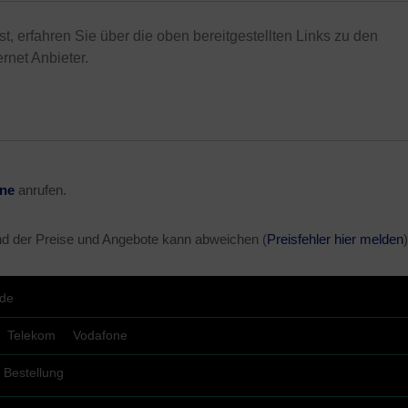
t, erfahren Sie über die oben bereitgestellten Links zu den
rnet Anbieter.
ine
anrufen.
nd der Preise und Angebote kann abweichen (
Preisfehler hier melden
)
.de
Telekom
Vodafone
Bestellung