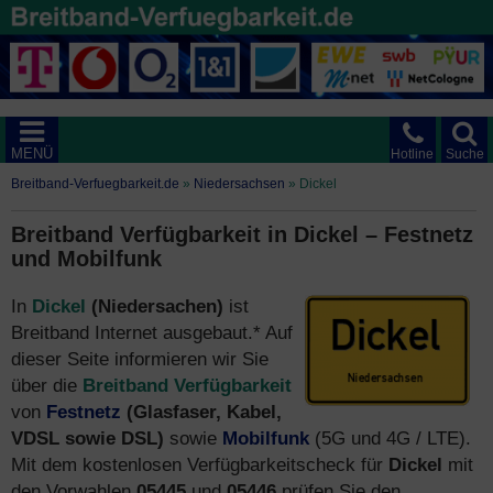
MENÜ
Hotline
Suche
Breitband-Verfuegbarkeit.de
»
Niedersachsen
»
Dickel
Breitband Verfügbarkeit in Dickel – Festnetz
und Mobilfunk
In
Dickel
(Niedersachen)
ist
Breitband Internet ausgebaut.* Auf
dieser Seite informieren wir Sie
über die
Breitband Verfügbarkeit
von
Festnetz
(Glasfaser, Kabel,
VDSL sowie DSL)
sowie
Mobilfunk
(5G und 4G / LTE).
Mit dem kostenlosen Verfügbarkeitscheck für
Dickel
mit
den Vorwahlen
05445
und
05446
prüfen Sie den