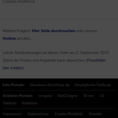
Cookie-Richtlinie
Weitere Fragen?
Hier Seite durchsuchen
oder unsere
Hotline
anrufen.
Letzte Textänderungen an dieser Seite am
2. September 2019
.
Stand der Preise und Angebote kann abweichen (
Preisfehler
hier melden
).
Info-Portale:
Glasfaser-Anschluss.de
Smartphone-Tarife.de
Anbieter-Portale:
congstar
NetCologne
M-net
o2
Telekom
Vodafone
Impressum
Datenschutz
Cookie-Richtlinie
Kontakt