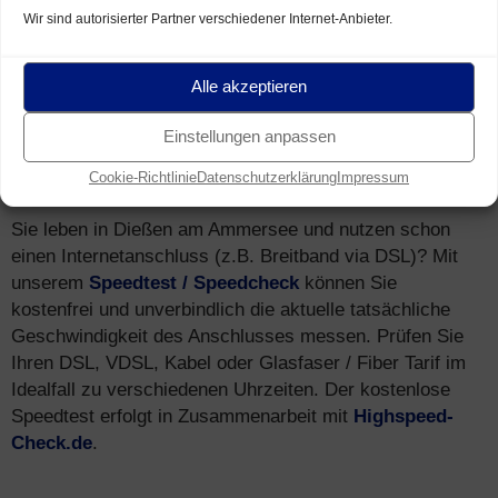
Mobilfunk in Dießen am Ammersee hohe
Wir sind autorisierter Partner verschiedener Internet-Anbieter.
Geschwindigkeiten erreicht – via
LTE (4G)
und
HSPA
(3G)
.
Alle akzeptieren
Einstellungen anpassen
Speedtest
für Breitband Anschluss in
Cookie-Richtlinie
Datenschutzerklärung
Impressum
Dießen am Ammersee (Speedcheck)
Sie leben in Dießen am Ammersee und nutzen schon
einen Internetanschluss (z.B. Breitband via DSL)? Mit
unserem
Speedtest / Speedcheck
können Sie
kostenfrei und unverbindlich die aktuelle tatsächliche
Geschwindigkeit des Anschlusses messen. Prüfen Sie
Ihren DSL, VDSL, Kabel oder Glasfaser / Fiber Tarif im
Idealfall zu verschiedenen Uhrzeiten. Der kostenlose
Speedtest erfolgt in Zusammenarbeit mit
Highspeed-
Check.de
.