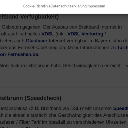
Cookie-Richtlinie
Datenschutzerklärung
Impressum
eitband Verfügbarkeit)
len Gebieten gegeben. Der Ausbau von Breitband Internet in
 oft auch schnelles
VDSL
(inkl.
VDSL Vectoring
/
ebieten auch
Glasfaser
Internet verfügbar. In Bayern ist in d
über das Fernsehkabel möglich. Mehr Informationen zu
Tari
efon-Fernsehen.de
.
obilfunk in Dittelbrunn hohe Geschwindigkeiten erreicht – v
ttelbrunn (Speedcheck)
ernetanschluss (z.B. Breitband via DSL)? Mit unserem
Speed
ch die aktuelle tatsächliche Geschwindigkeit des Anschluss
aser / Fiber Tarif im Idealfall zu verschiedenen Uhrzeiten