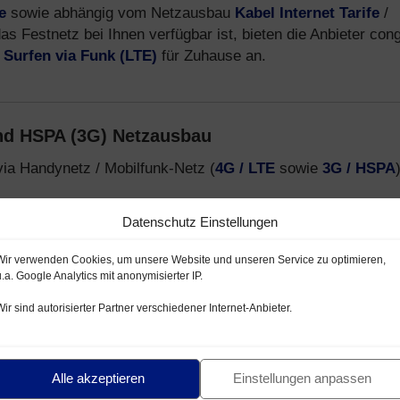
e
sowie abhängig vom Netzausbau
Kabel Internet Tarife
/
s Festnetz bei Ihnen verfügbar ist, bieten die Anbieter cong
d
Surfen via Funk (LTE)
für Zuhause an.
nd HSPA (3G) Netzausbau
via Handynetz / Mobilfunk-Netz (
4G / LTE
sowie
3G / HSPA
Datenschutz Einstellungen
ynetz mit LTE / HSPA
ilnetz mit LTE / HSPA
Wir verwenden Cookies, um unsere Website und unseren Service zu optimieren,
u.a. Google Analytics mit anonymisierter IP.
menschluss o2- / E-Plus Netz
Wir sind autorisierter Partner verschiedener Internet-Anbieter.
Anbieter, welche preiswerte Smartphone Tarife über das
ca-Netz
anbieten. Infos zu Mobilfunk Anbietern, Tarifen und
Alle akzeptieren
Einstellungen anpassen