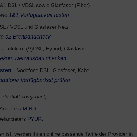
&1 DSL / VDSL sowie Glasfaser (Fiber)
wie
1&1 Verfügbarkeit testen
SL / VDSL und Glasfaser Netz
ie
o2 Breitbandcheck
– Telekom (V)DSL, Hybrid, Glasfaser
lekom Netzausbau checken
esten
– Vodafone DSL, Glasfaser, Kabel
odafone Verfügbarkeit prüfen
 Ortschaft ausgebaut):
s Anbieters
M-Net
.
belanbieters
PYUR
.
ist, werden Ihnen online passende Tarife der Provider in