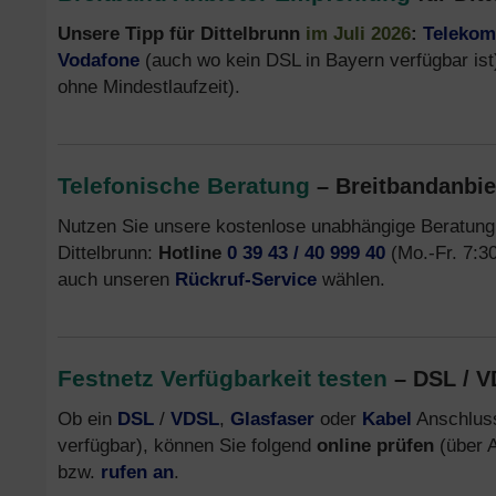
Unsere Tipp für Dittelbrunn
im Juli 2026
:
Telekom
Vodafone
(auch wo kein DSL in Bayern verfügbar ist
ohne Mindestlaufzeit).
Telefonische Beratung
– Breitbandanbiet
Nutzen Sie unsere kostenlose unabhängige Beratung
Dittelbrunn:
Hotline
0 39 43 / 40 999 40
(Mo.-Fr. 7:30
auch unseren
Rückruf-Service
wählen.
Festnetz Verfügbarkeit testen
– DSL / V
Ob ein
DSL
/
VDSL
,
Glasfaser
oder
Kabel
Anschluss
verfügbar), können Sie folgend
online prüfen
(über A
bzw.
rufen an
.