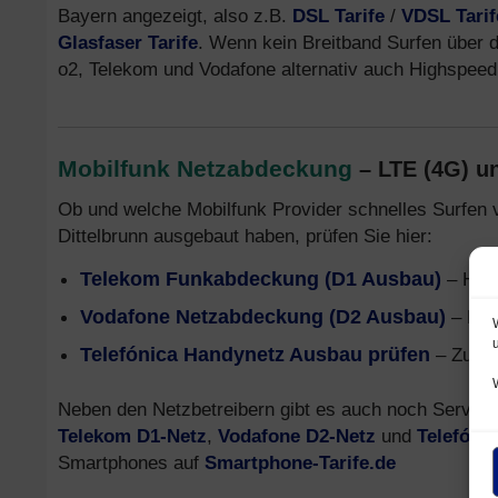
Bayern angezeigt, also z.B.
DSL Tarife
/
VDSL Tarif
Glasfaser Tarife
. Wenn kein Breitband Surfen über da
o2, Telekom und Vodafone alternativ auch Highspee
Mobilfunk Netzabdeckung
– LTE (4G) u
Ob und welche Mobilfunk Provider schnelles Surfen 
Dittelbrunn ausgebaut haben, prüfen Sie hier:
Telekom Funkabdeckung (D1 Ausbau)
– Hand
Vodafone Netzabdeckung (D2 Ausbau)
– Mob
Telefónica Handynetz Ausbau prüfen
– Zusam
Neben den Netzbetreibern gibt es auch noch Service 
Telekom D1-Netz
,
Vodafone D2-Netz
und
Telefóni
Smartphones auf
Smartphone-Tarife.de