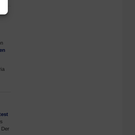
en
fen
ia
test
es
. Der