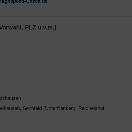
Highspeed-Check.de
.
Vorwahl, PLZ u.v.m.)
olzhausen
elhausen, Sennfeld (Unterfranken), Reichelshof