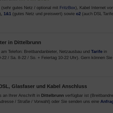
(sehr gutes Netz / optional mit
FritzBox
), Kabel Internet vo
)
,
1&1
(gutes Netz und preiswert) sowie
o2
(auch DSL Tarif
er in Dittelbrunn
 am Telefon: Breitbandanbieter, Netzausbau und
Tarife
in
-22 / Sa. 8-22 / So. + Feiertag 10-22 Uhr). Gern können Sie
DSL, Glasfaser und Kabel Anschluss
 an Ihrer Anschrift in
Dittelbrunn
verfügbar ist (Breitbandn
dresse / Straße / Vorwahl) oder Sie senden uns eine
Anfra