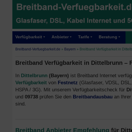
Verfügbarkeit
Anbieter
Tarife
Beratung
Breitband-Verfuegbarkeit.de
»
Bayern
»
Breitband Verfügbarkeit in Ditte
Breitband Verfügbarkeit in Dittelbrunn –
In
Dittelbrunn
(Bayern)
ist Breitband Internet verfüg
Verfügbarkeit
von
Festnetz
(Glasfaser, VDSL, DSL,
HSPA / 3G). Mit unserem Verfügbarkeitscheck für
Di
und
09738
prüfen Sie den
Breitbandausbau
an Ihre
sind.
Breitband Anbieter Empfehlung
für Dit