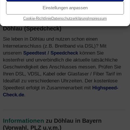
Einstellungen anpassen
Cookie-Richtlinie
Datenschutzerklärung
Impressum
Speedtest
für Breitband Anschluss in
Döhlau (Speedcheck)
Sie leben in Döhlau und nutzen schon einen
Internetanschluss (z.B. Breitband via DSL)? Mit
unserem
Speedtest / Speedcheck
können Sie
kostenfrei und unverbindlich die aktuelle tatsächliche
Geschwindigkeit des Anschlusses messen. Prüfen Sie
Ihren DSL, VDSL, Kabel oder Glasfaser / Fiber Tarif im
Idealfall zu verschiedenen Uhrzeiten. Der kostenlose
Speedtest erfolgt in Zusammenarbeit mit
Highspeed-
Check.de
.
Informationen
zu Döhlau in Bayern
(Vorwahl, PLZ u.v.m.)