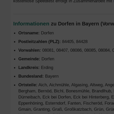
kostenlose Speedtest erfolgt in Zusammenarbeit mit
Informationen
zu Dorfen in Bayern (Vorw
Ortsname:
Dorfen
Postleitzahlen (PLZ):
84405, 84428
Vorwahlen:
08081, 08407, 08086, 08085, 08084, 
Gemeinde:
Dorfen
Landkreis:
Erding
Bundesland:
Bayern
Ortsteile:
Aich, Aichmühle, Algasing, Altweg, Ange
Bergham, Bernöd, Bichl, Bonesmühle, Brandlhub, B
Dürneibach, Eck bei Dorfen, Eck bei Hinterberg, E
Eppenhöning, Esterndorf, Fanten, Fischeröd, Fora
Gmain, Granting, Graß, Großkatzbach, Grün, Grü