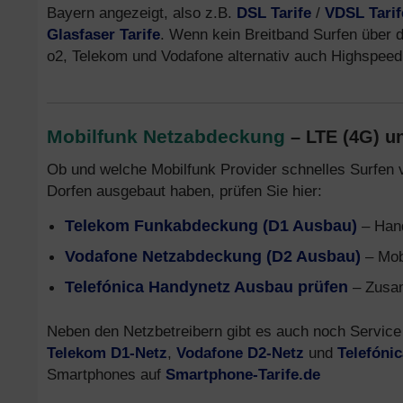
Bayern angezeigt, also z.B.
DSL Tarife
/
VDSL Tarif
Glasfaser Tarife
. Wenn kein Breitband Surfen über da
o2, Telekom und Vodafone alternativ auch Highspee
Mobilfunk Netzabdeckung
– LTE (4G) u
Ob und welche Mobilfunk Provider schnelles Surfen 
Dorfen ausgebaut haben, prüfen Sie hier:
Telekom Funkabdeckung (D1 Ausbau)
– Hand
Vodafone Netzabdeckung (D2 Ausbau)
– Mob
Telefónica Handynetz Ausbau prüfen
– Zusam
Neben den Netzbetreibern gibt es auch noch Service 
Telekom D1-Netz
,
Vodafone D2-Netz
und
Telefóni
Smartphones auf
Smartphone-Tarife.de