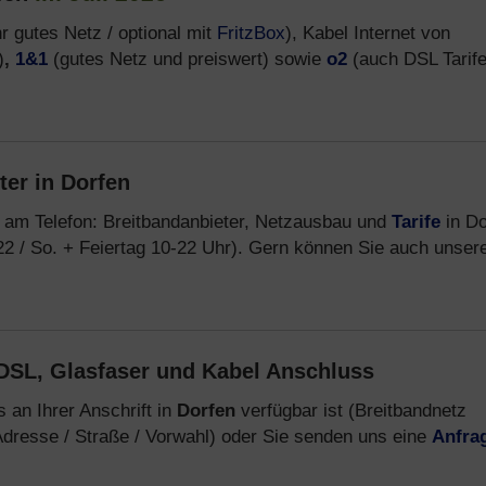
r gutes Netz / optional mit
FritzBox
), Kabel Internet von
)
,
1&1
(gutes Netz und preiswert) sowie
o2
(auch DSL Tarif
ter in Dorfen
 am Telefon: Breitbandanbieter, Netzausbau und
Tarife
in Do
-22 / So. + Feiertag 10-22 Uhr). Gern können Sie auch unser
DSL, Glasfaser und Kabel Anschluss
 an Ihrer Anschrift in
Dorfen
verfügbar ist (Breitbandnetz
dresse / Straße / Vorwahl) oder Sie senden uns eine
Anfra