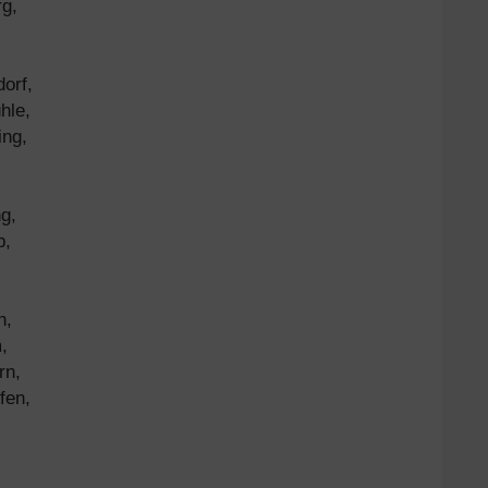
rg,
orf,
hle,
ing,
g,
b,
h,
,
rn,
fen,