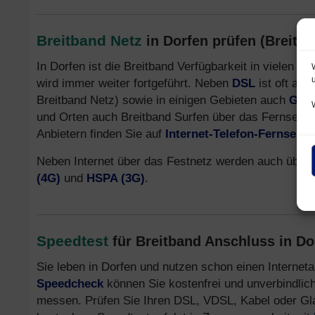
Breitband Netz
in Dorfen prüfen (Breitba
In Dorfen ist die Breitband Verfügbarkeit in vielen 
wird immer weiter fortgeführt. Neben
DSL
ist oft auc
Breitband Netz) sowie in einigen Gebieten auch
Glas
und Orten auch Breitband Surfen über das Fernsehk
Anbietern finden Sie auf
Internet-Telefon-Fernsehe
Neben Internet über das Festnetz werden auch über 
(4G)
und
HSPA (3G)
.
Speedtest
für Breitband Anschluss in Do
Sie leben in Dorfen und nutzen schon einen Interne
Speedcheck
können Sie kostenfrei und unverbindlich
messen. Prüfen Sie Ihren DSL, VDSL, Kabel oder Glasf