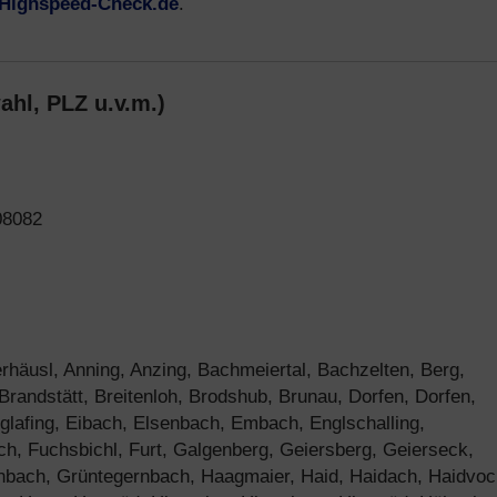
Highspeed-Check.de
.
ahl, PLZ u.v.m.)
08082
rhäusl, Anning, Anzing, Bachmeiertal, Bachzelten, Berg,
randstätt, Breitenloh, Brodshub, Brunau, Dorfen, Dorfen,
glafing, Eibach, Elsenbach, Embach, Englschalling,
ch, Fuchsbichl, Furt, Galgenberg, Geiersberg, Geierseck,
nbach, Grüntegernbach, Haagmaier, Haid, Haidach, Haidvoc