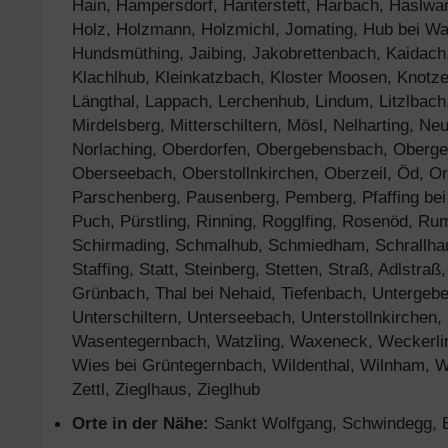
Hain, Hampersdorf, Hanterstett, Harbach, Haslwar
Holz, Holzmann, Holzmichl, Jomating, Hub bei Wa
Hundsmüthing, Jaibing, Jakobrettenbach, Kaidach, 
Klachlhub, Kleinkatzbach, Kloster Moosen, Knotz
Längthal, Lappach, Lerchenhub, Lindum, Litzlbach
Mirdelsberg, Mitterschiltern, Mösl, Nelharting, N
Norlaching, Oberdorfen, Obergebensbach, Oberger
Oberseebach, Oberstollnkirchen, Oberzeil, Öd, Orl
Parschenberg, Pausenberg, Pemberg, Pfaffing bei W
Puch, Pürstling, Rinning, Rogglfing, Rosenöd, 
Schirmading, Schmalhub, Schmiedham, Schrallham
Staffing, Statt, Steinberg, Stetten, Straß, Adlstraß
Grünbach, Thal bei Nehaid, Tiefenbach, Untergebe
Unterschiltern, Unterseebach, Unterstollnkirchen, 
Wasentegernbach, Watzling, Waxeneck, Weckerlin
Wies bei Grüntegernbach, Wildenthal, Wilnham, W
Zettl, Zieglhaus, Zieglhub
Orte in der Nähe:
Sankt Wolfgang, Schwindegg, Ba