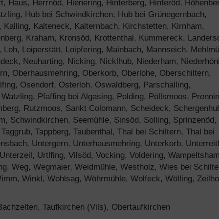
t, Haus, Herrnöd, Hienering, Hinterberg, Hinteröd, Höhenbe
tzling, Hub bei Schwindkirchen, Hub bei Grünegernbach,
Kalling, Kalteneck, Kalternbach, Kirchstetten, Kirnham,
enberg, Kraham, Kronsöd, Krottenthal, Kummereck, Landersd
, Loh, Loiperstätt, Loipfering, Mainbach, Mannseich, Mehlmü
eudeck, Neuharting, Nicking, Nicklhub, Niederham, Niederhön
n, Oberhausmehring, Oberkorb, Oberlohe, Oberschiltern,
fing, Osendorf, Osterloh, Oswaldberg, Parschalling,
atzling, Pfaffing bei Algasing, Polding, Pöllsmoos, Prennin
Rumberg, Rutzmoos, Sankt Colomann, Scheideck, Schergenhu
, Schwindkirchen, Seemühle, Sinsöd, Solling, Sprinzenöd,
, Taggrub, Tappberg, Taubenthal, Thal bei Schiltern, Thal bei
nsbach, Untergern, Unterhausmehring, Unterkorb, Unterreit
Unterzeil, Urtlfing, Vilsöd, Vocking, Voldering, Wampeltsham
g, Weg, Wegmaier, Weidmühle, Westholz, Wies bei Schilte
imm, Winkl, Wohlsag, Wöhrmühle, Wolfeck, Wölling, Zeilho
chzelten, Taufkirchen (Vils), Obertaufkirchen