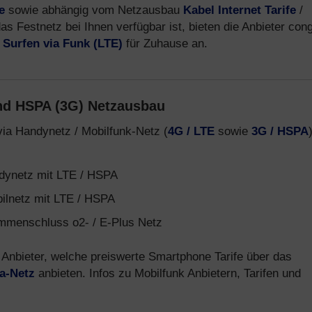
e
sowie abhängig vom Netzausbau
Kabel Internet Tarife
/
s Festnetz bei Ihnen verfügbar ist, bieten die Anbieter cong
d
Surfen via Funk (LTE)
für Zuhause an.
nd HSPA (3G) Netzausbau
via Handynetz / Mobilfunk-Netz (
4G / LTE
sowie
3G / HSPA
ynetz mit LTE / HSPA
ilnetz mit LTE / HSPA
menschluss o2- / E-Plus Netz
Anbieter, welche preiswerte Smartphone Tarife über das
ca-Netz
anbieten. Infos zu Mobilfunk Anbietern, Tarifen und