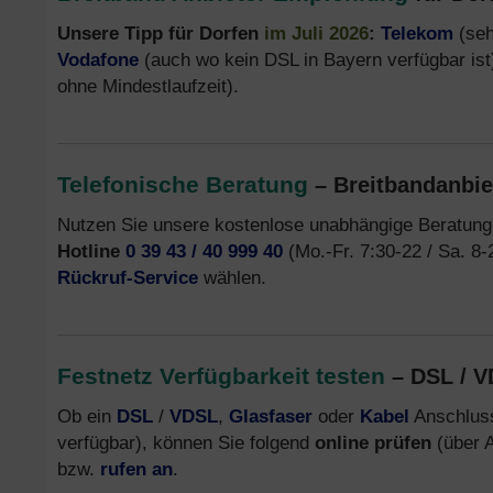
Unsere Tipp für Dorfen
im Juli 2026
:
Telekom
(seh
Vodafone
(auch wo kein DSL in Bayern verfügbar ist
ohne Mindestlaufzeit).
Telefonische Beratung
– Breitbandanbie
Nutzen Sie unsere kostenlose unabhängige Beratung
Hotline
0 39 43 / 40 999 40
(Mo.-Fr. 7:30-22 / Sa. 8
Rückruf-Service
wählen.
Festnetz Verfügbarkeit testen
– DSL / V
Ob ein
DSL
/
VDSL
,
Glasfaser
oder
Kabel
Anschluss
verfügbar), können Sie folgend
online prüfen
(über A
bzw.
rufen an
.