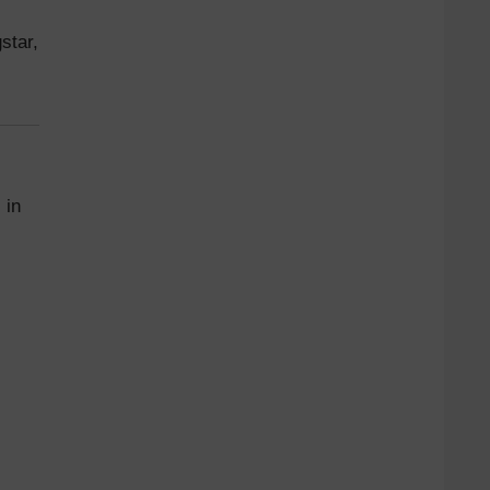
star,
) in