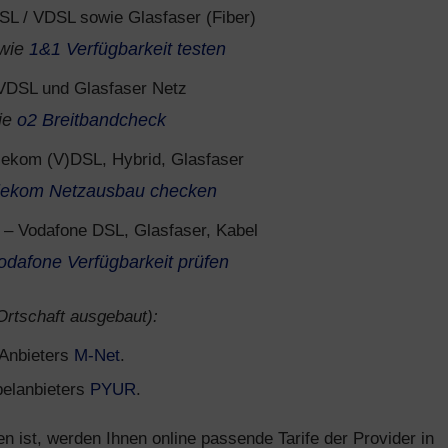
L / VDSL sowie Glasfaser (Fiber)
wie
1&1 Verfügbarkeit testen
VDSL und Glasfaser Netz
ie
o2 Breitbandcheck
lekom (V)DSL, Hybrid, Glasfaser
lekom Netzausbau checken
– Vodafone DSL, Glasfaser, Kabel
odafone Verfügbarkeit prüfen
 Ortschaft ausgebaut):
s Anbieters
M-Net
.
belanbieters
PYUR
.
ist, werden Ihnen online passende Tarife der Provider in