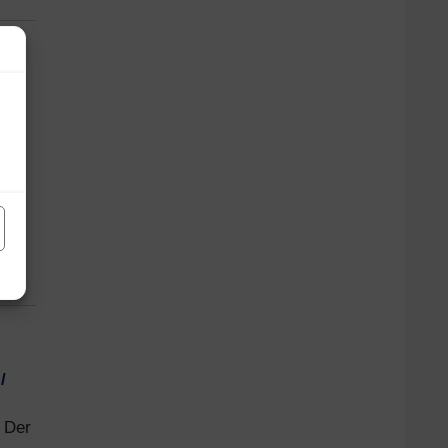
n
nen
TE
/
. Der