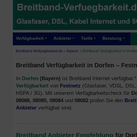
Verfügbarkeit
Anbieter
Tarife
Beratung
Breitband-Verfuegbarkeit.de
»
Bayern
»
Breitband Verfügbarkeit in Dorfe
Breitband Verfügbarkeit in Dorfen – Fest
In
Dorfen
(Bayern)
ist Breitband Internet verfügbar.*
Verfügbarkeit
von
Festnetz
(Glasfaser, VDSL, DSL,
HSPA / 3G). Mit unserem Verfügbarkeitscheck für
Do
08086, 08085, 08084
und
08082
prüfen Sie den
Brei
Anbieter
verfügbar sind.
Breitband Anbieter Empfehlung
für Dor