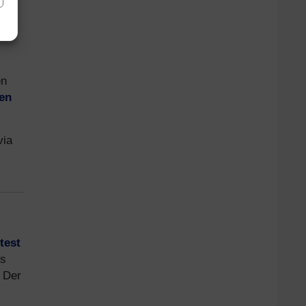
en
fen
via
test
es
. Der