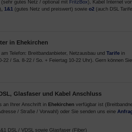
(sehr gutes Netz / optional mit
FritzBox
), Kabel Internet vo
)
,
1&1
(gutes Netz und preiswert) sowie
o2
(auch DSL Tarif
ter in Ehekirchen
 am Telefon: Breitbandanbieter, Netzausbau und
Tarife
in
0-22 / Sa. 8-22 / So. + Feiertag 10-22 Uhr). Gern können Sie
DSL, Glasfaser und Kabel Anschluss
 an Ihrer Anschrift in
Ehekirchen
verfügbar ist (Breitbandn
dresse / Straße / Vorwahl) oder Sie senden uns eine
Anfra
&1 DSL / VDSL sowie Glasfaser (Fiber)