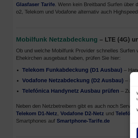
Glasfaser Tarife
. Wenn kein Breitband Surfen über da
o2, Telekom und Vodafone alternativ auch Highspee
Mobilfunk Netzabdeckung
– LTE (4G) u
Ob und welche Mobilfunk Provider schnelles Surfen 
Ehekirchen ausgebaut haben, prüfen Sie hier:
Telekom Funkabdeckung (D1 Ausbau)
– Hand
Vodafone Netzabdeckung (D2 Ausbau)
– Mob
Telefónica Handynetz Ausbau prüfen
– Zusam
Neben den Netzbetreibern gibt es auch noch Service 
Telekom D1-Netz
,
Vodafone D2-Netz
und
Telefóni
Smartphones auf
Smartphone-Tarife.de