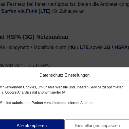
s Festnetz bei Ihnen verfügbar ist, bieten die Anbieter cong
d
Surfen via Funk (LTE)
für Zuhause an.
nd HSPA (3G) Netzausbau
via Handynetz / Mobilfunk-Netz (
4G / LTE
sowie
3G / HSPA
ynetz mit LTE / HSPA
ilnetz mit LTE / HSPA
Datenschutz Einstellungen
menschluss o2- / E-Plus Netz
Wir verwenden Cookies, um unsere Website und unseren Service zu optimieren,
u.a. Google Analytics mit anonymisierter IP.
Anbieter, welche preiswerte Smartphone Tarife über das
Wir sind autorisierter Partner verschiedener Internet-Anbieter.
ca-Netz
anbieten. Infos zu Mobilfunk Anbietern, Tarifen und
Alle akzeptieren
Einstellungen anpassen