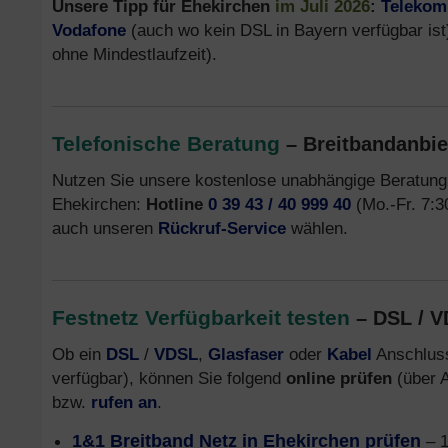
Unsere Tipp für Ehekirchen
im Juli 2026
:
Telekom
Vodafone
(auch wo kein DSL in Bayern verfügbar ist
ohne Mindestlaufzeit).
Telefonische Beratung
– Breitbandanbie
Nutzen Sie unsere kostenlose unabhängige Beratung
Ehekirchen:
Hotline
0 39 43 / 40 999 40
(Mo.-Fr. 7:3
auch unseren
Rückruf-Service
wählen.
Festnetz Verfügbarkeit testen
– DSL / V
Ob ein
DSL
/
VDSL
,
Glasfaser
oder
Kabel
Anschluss
verfügbar), können Sie folgend
online prüfen
(über A
bzw.
rufen an
.
1&1 Breitband Netz in Ehekirchen prüfen
– 1