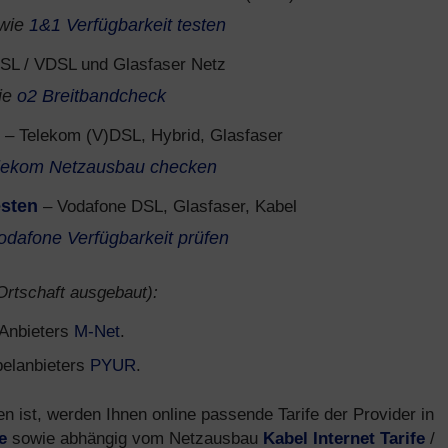
wie
1&1 Verfügbarkeit testen
SL / VDSL und Glasfaser Netz
ie
o2 Breitbandcheck
– Telekom (V)DSL, Hybrid, Glasfaser
lekom Netzausbau checken
esten
– Vodafone DSL, Glasfaser, Kabel
odafone Verfügbarkeit prüfen
 Ortschaft ausgebaut):
s Anbieters
M-Net
.
belanbieters
PYUR
.
ist, werden Ihnen online passende Tarife der Provider in
e
sowie abhängig vom Netzausbau
Kabel Internet Tarife
/