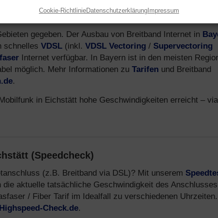
Cookie-Richtlinie
Datenschutzerklärung
Impressum
tband Verfügbarkeit)
n Gebieten gegeben. Der Ausbau von Breitband Internet in
Bay
h schnelles
VDSL
(inkl.
VDSL Vectoring
/
Supervectoring
faser
Internet verfügbar. In Bayern ist in den meisten Regio
abel möglich. Mehr Informationen zu
Tarifen
und Breitband
n.de
.
obilfunk in Eichstätt hohe Geschwindigkeiten erreicht – vi
chstätt (Speedcheck)
netanschluss (z.B. Breitband via DSL)? Mit unserem
Speedtes
 die aktuelle tatsächliche Geschwindigkeit des Anschlusses
aser / Fiber Tarif im Idealfall zu verschiedenen Uhrzeiten
Highspeed-Check.de
.