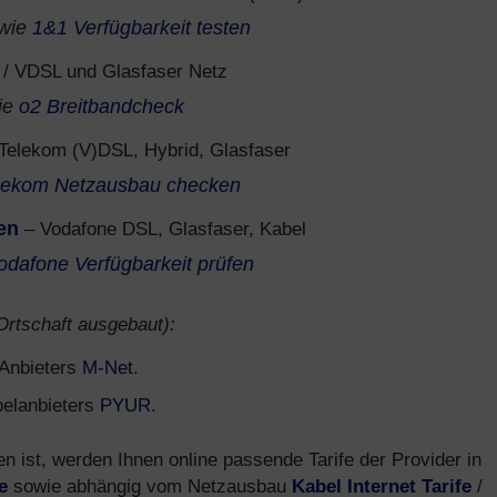
wie
1&1 Verfügbarkeit testen
/ VDSL und Glasfaser Netz
ie
o2 Breitbandcheck
Telekom (V)DSL, Hybrid, Glasfaser
lekom Netzausbau checken
en
– Vodafone DSL, Glasfaser, Kabel
odafone Verfügbarkeit prüfen
 Ortschaft ausgebaut):
s Anbieters
M-Net
.
belanbieters
PYUR
.
ist, werden Ihnen online passende Tarife der Provider in
e
sowie abhängig vom Netzausbau
Kabel Internet Tarife
/