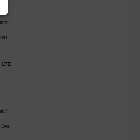
ern
nen
a
LTE
t /
. Der