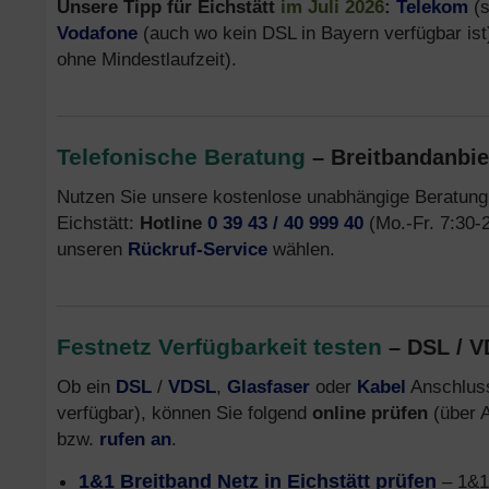
Unsere Tipp für Eichstätt
im Juli 2026
:
Telekom
(s
Vodafone
(auch wo kein DSL in Bayern verfügbar ist
ohne Mindestlaufzeit).
Telefonische Beratung
– Breitbandanbiet
Nutzen Sie unsere kostenlose unabhängige Beratung
Eichstätt:
Hotline
0 39 43 / 40 999 40
(Mo.-Fr. 7:30-2
unseren
Rückruf-Service
wählen.
Festnetz Verfügbarkeit testen
– DSL / V
Ob ein
DSL
/
VDSL
,
Glasfaser
oder
Kabel
Anschluss
verfügbar), können Sie folgend
online prüfen
(über A
bzw.
rufen an
.
1&1 Breitband Netz in Eichstätt prüfen
– 1&1