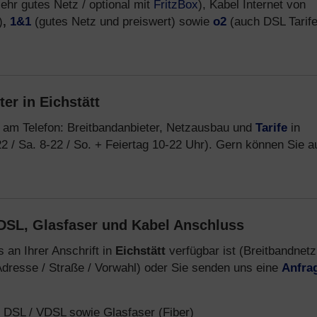
ehr gutes Netz / optional mit
FritzBox
), Kabel Internet von
)
,
1&1
(gutes Netz und preiswert) sowie
o2
(auch DSL Tarif
er in Eichstätt
 am Telefon: Breitbandanbieter, Netzausbau und
Tarife
in
2 / Sa. 8-22 / So. + Feiertag 10-22 Uhr). Gern können Sie 
DSL, Glasfaser und Kabel Anschluss
 an Ihrer Anschrift in
Eichstätt
verfügbar ist (Breitbandnetz
dresse / Straße / Vorwahl) oder Sie senden uns eine
Anfra
 DSL / VDSL sowie Glasfaser (Fiber)