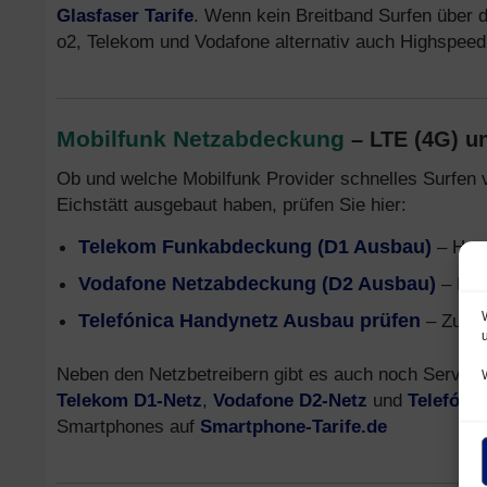
Glasfaser Tarife
. Wenn kein Breitband Surfen über da
o2, Telekom und Vodafone alternativ auch Highspee
Mobilfunk Netzabdeckung
– LTE (4G) u
Ob und welche Mobilfunk Provider schnelles Surfen 
Eichstätt ausgebaut haben, prüfen Sie hier:
Telekom Funkabdeckung (D1 Ausbau)
– Hand
Vodafone Netzabdeckung (D2 Ausbau)
– Mob
Telefónica Handynetz Ausbau prüfen
– Zusam
Neben den Netzbetreibern gibt es auch noch Service 
Telekom D1-Netz
,
Vodafone D2-Netz
und
Telefóni
Smartphones auf
Smartphone-Tarife.de