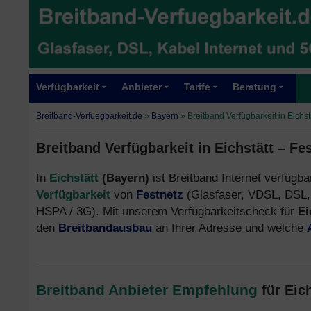
Verfügbarkeit
Anbieter
Tarife
Beratung
Breitband-Verfuegbarkeit.de
»
Bayern
»
Breitband Verfügbarkeit in Eichst
Breitband Verfügbarkeit in Eichstätt – Fe
In
Eichstätt
(Bayern)
ist Breitband Internet verfügba
Verfügbarkeit
von
Festnetz
(Glasfaser, VDSL, DSL,
HSPA / 3G). Mit unserem Verfügbarkeitscheck für
Ei
den
Breitbandausbau
an Ihrer Adresse und welche
Breitband Anbieter Empfehlung
für Eic