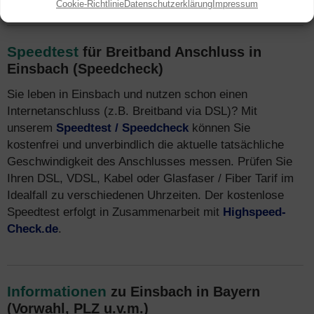
Cookie-Richtlinie
Datenschutzerklärung
Impressum
Speedtest
für Breitband Anschluss in
Einsbach (Speedcheck)
Sie leben in Einsbach und nutzen schon einen
Internetanschluss (z.B. Breitband via DSL)? Mit
unserem
Speedtest / Speedcheck
können Sie
kostenfrei und unverbindlich die aktuelle tatsächliche
Geschwindigkeit des Anschlusses messen. Prüfen Sie
Ihren DSL, VDSL, Kabel oder Glasfaser / Fiber Tarif im
Idealfall zu verschiedenen Uhrzeiten. Der kostenlose
Speedtest erfolgt in Zusammenarbeit mit
Highspeed-
Check.de
.
Informationen
zu Einsbach in Bayern
(Vorwahl, PLZ u.v.m.)