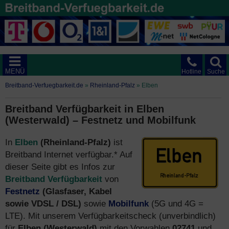
MENÜ
Hotline
Suche
Breitband-Verfuegbarkeit.de
»
Rheinland-Pfalz
»
Elben
Breitband Verfügbarkeit in Elben
(Westerwald) – Festnetz und Mobilfunk
In
Elben
(Rheinland-Pfalz)
ist
Breitband Internet verfügbar.* Auf
dieser Seite gibt es Infos zur
Breitband Verfügbarkeit
von
Festnetz
(Glasfaser, Kabel
sowie VDSL / DSL)
sowie
Mobilfunk
(5G und 4G =
LTE). Mit unserem Verfügbarkeitscheck (unverbindlich)
für
Elben (Westerwald)
mit den Vorwahlen
02741
und