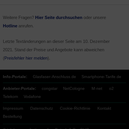
Weitere Fragen?
Hier Seite durchsuchen
oder unsere
Hotline
anrufen.
Letzte Textänderungen an dieser Seite am
10. Dezember
2021
. Stand der Preise und Angebote kann abweichen
(
Preisfehler hier melden
).
Info-Portale:
Glasfaser-Anschluss.de
Smartphone-Tarife.de
Anbieter-Portale:
congstar
NetCologne
M-net
o2
Telekom
Vodafone
Impressum
Datenschutz
Cookie-Richtlinie
Kontakt
Bestellung