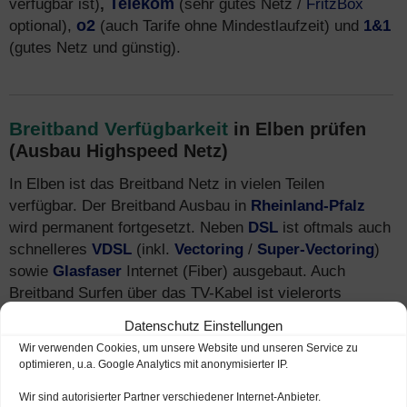
verfügbar ist)
,
Telekom
(sehr gutes Netz /
FritzBox
optional),
o2
(auch Tarife ohne Mindestlaufzeit) und
1&1
(gutes Netz und günstig).
Breitband Verfügbarkeit
in Elben prüfen
(Ausbau Highspeed Netz)
In Elben ist das Breitband Netz in vielen Teilen
verfügbar. Der Breitband Ausbau in
Rheinland-Pfalz
wird permanent fortgesetzt. Neben
DSL
ist oftmals auch
schnelleres
VDSL
(inkl.
Vectoring
/
Super-Vectoring
)
sowie
Glasfaser
Internet (Fiber) ausgebaut. Auch
Breitband Surfen über das TV-Kabel ist vielerorts
verfügbar. Mehr Infos zu
Tarifen
und Breitband-
Datenschutz Einstellungen
Anbietern finden Sie auch unter
Internet-Telefon-
Wir verwenden Cookies, um unsere Website und unseren Service zu
Fernsehen.de
.
optimieren, u.a. Google Analytics mit anonymisierter IP.
Wir sind autorisierter Partner verschiedener Internet-Anbieter.