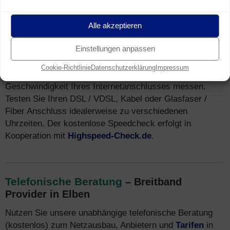
Speedtest
für Breitband Anschluss in Elben
Alle akzeptieren
(Breitband Messung)
Sie wohnen in Elben und nutzen einen Breitband Internet
Einstellungen anpassen
Anschluss (z.B. DSL)? Mit unserem
Speedtest
können
Cookie-Richtlinie
Datenschutzerklärung
Impressum
Sie kostenfrei und unverbindlich die tatsächliche
Geschwindigkeit Ihres Internetanschlusses messen.
Testen Sie Ihren DSL / VDSL, Kabel oder Glasfaser /
Fiber Anschluss idealerweise zu verschiedenen
Uhrzeiten. Der kostenlose Speedcheck erfolgt in
Kooperation mit
Highspeed-Check.de
.
Telefonische Beratung
– Breitband
Provider in Elben
Nutzen Sie unsere unabhängige telefonische Beratung
(kostenlos) zum Netzausbau, Anbietern und
Tarifen
in