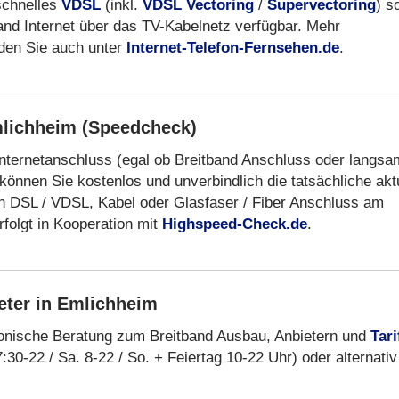
schnelles
VDSL
(inkl.
VDSL Vectoring
/
Supervectoring
) s
band Internet über das TV-Kabelnetz verfügbar. Mehr
nden Sie auch unter
Internet-Telefon-Fernsehen.de
.
mlichheim (Speedcheck)
Internetanschluss (egal ob Breitband Anschluss oder langs
können Sie kostenlos und unverbindlich die tatsächliche akt
n DSL / VDSL, Kabel oder Glasfaser / Fiber Anschluss am
folgt in Kooperation mit
Highspeed-Check.de
.
eter in Emlichheim
fonische Beratung zum Breitband Ausbau, Anbietern und
Tari
:30-22 / Sa. 8-22 / So. + Feiertag 10-22 Uhr) oder alternativ