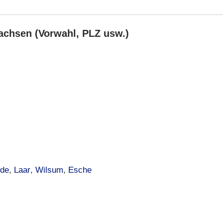
achsen (Vorwahl, PLZ usw.)
ede
,
Laar
,
Wilsum
,
Esche