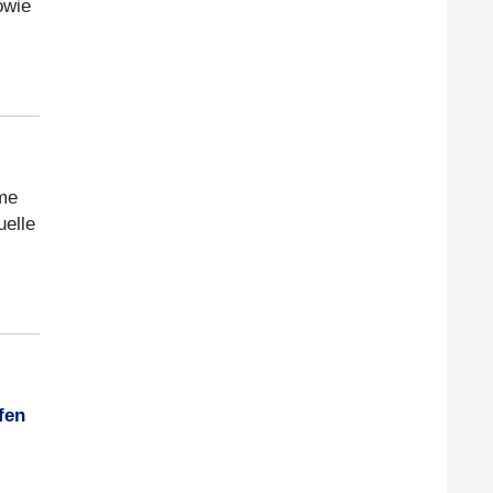
owie
ame
uelle
fen