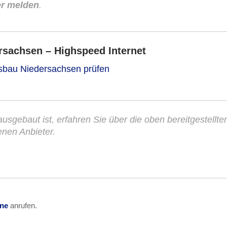
er melden
.
sachsen – Highspeed Internet
usbau Niedersachsen prüfen
ausgebaut ist, erfahren Sie über die oben bereitgestellte
enen Anbieter.
ine
anrufen.