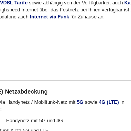
VDSL Tarife
sowie abhängig von der Verfügbarkeit auch
Ka
ighspeed Internet über das Festnetz bei Ihnen verfügbar ist,
 Vodafone auch
Internet via Funk
für Zuhause an.
E) Netzabdeckung
via Handynetz / Mobilfunk-Netz mit
5G
sowie
4G (LTE)
in
:
)
– Handynetz mit 5G und 4G
funk-Netz 5G und LTE