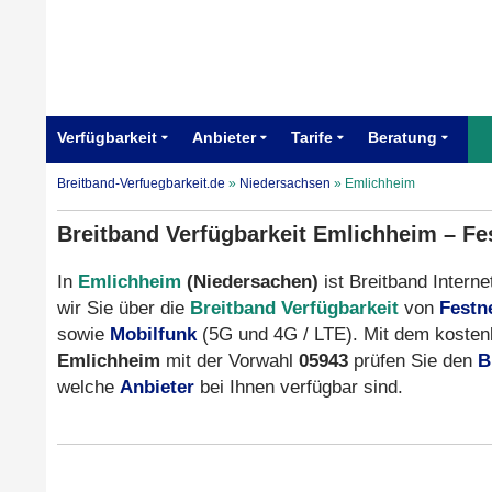
Verfügbarkeit
Anbieter
Tarife
Beratung
Breitband-Verfuegbarkeit.de
»
Niedersachsen
»
Emlichheim
Breitband Verfügbarkeit Emlichheim – Fe
In
Emlichheim
(Niedersachen)
ist Breitband Interne
wir Sie über die
Breitband Verfügbarkeit
von
Festn
sowie
Mobilfunk
(5G und 4G / LTE). Mit dem kostenl
Emlichheim
mit der Vorwahl
05943
prüfen Sie den
B
welche
Anbieter
bei Ihnen verfügbar sind.