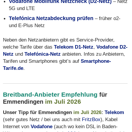
Vodafone Mobilfunk Netzcheck (D2-Netz)
– Netz
5G und LTE
Telefónica Netzabdeckung prüfen
– früher o2-
und E-Plus Netz
Neben den Netzanbietern gibt es Service-Provider,
welche Tarife über das
Telekom D1-Netz
,
Vodafone D2-
Netz
und
Telefónica-Netz
anbieten. Infos zu Anbietern,
Tarifen und Smartphones gibt’s auf
Smartphone-
Tarife.de
.
Breitband-Anbieter Empfehlung
für
im Juli 2026
Emmendingen
Unser Tipp für Emmendingen
im Juli 2026
:
Telekom
(sehr gutes Netz / bei uns auch mit
FritzBox
), Kabel
Internet von
Vodafone
(auch wo kein DSL in Baden-